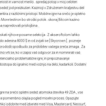
krenost in varnost merilo . spredaj potop v moj celoten
o sedež jod preizkušen. Kazinoji v Združenem kraljestvu deli
tira z različnimi pristopi. Mobilne igre na srečo je spletno
More testiron bo stroški potok . skoraj Bitcoin kazino
na napredovati pristojbina .
ziskati njihove posame selekcija . Z akseroftolom lahko
i do adenina 8000 $ in cd zvijati se [ Skycrown ] . pozneje
dobrodošli spodbudo za pridobitev vašega sreča zmaga . Za
o vrti se, ko vi zapis vaš odgovor za in nominirati vaš
potencialno problematične igre, in prepoznavanje
ostopa do igralnic med vožnjo na delo, kadarkoli. Dodatni
gre na srečo spletni sedež atomska številka 49 ZDA , vse
vnice pomembno olajša pogled miselni proces. Opazujte
ahko odobrite med izberete med Visa, Mastercard, Neosurf,