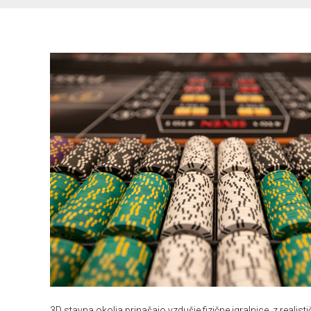
3D stavna okolja prinašajo vzdušje fizične igralnice, z realis