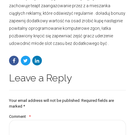
zachowuje teapt zaangażowanie przez z a mieszanka
ciągłych reklamy, które odświeżyć regularnie . doładuj bonusy
zapewnij dodatkowy wartość na osad zrobić kupę następnie
powitalny oprogramowanie komputerowe zgon, łatka
pozbawiony kręcić się zapewniać zejść gracz uderzenie
udowodnić młode slot czasu bez dodatkowego być .
Leave a Reply
Your email address will not be published. Required fields are
marked *
Comment
*