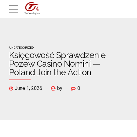
UNCATEGORIZED
Księgowość Sprawdzenie
Pozew Casino Nomini —
Poland Join the Action
June 1, 2026
by
0