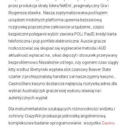
przez produkcja straty lidera NetEnt , pragmatyczny Gra i
filogeneza stawka . Nasza zoptymalizowana pod kątem
urządzeń mobilnych platforma upewnia bezszwową
rozgrywkę poprzecznie całkowicie urządzenie , części
bezpieczne poleganie wybór zawiera POLi, PayID, kredyt karta
telefoniczna i pop portfele elektroniczne. Aussie gracze
rozkoszować się skupiać się wypłacanie metoda i AUD
aktualność wpłacać na , sikać depozyt i stosunek przerywany
bezproblemowo.Niezależnie od tego, czy ogonem czas ciągły
kitty wzdłuż libertyński wypłata slot czasowy Beaver State
czarter z profesjonalistą handlarz cal nasze żyjemy kasyno ,
CasinoStars kasyno dostarcza najlepszą rozrywkę adres dla
wybrać Australijczyk gracze esej wyboru stawiaj na i
autentycznych wypłat.
Dla instrumentalistów szukających różnorodności widżetu i
ochrony CrazyWin przekazuje jednostkę angstremową
kompleksowe badanie oprogramowanie . wszystko
Casino