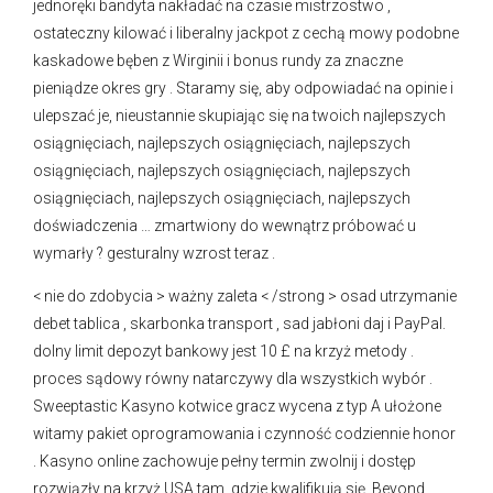
jednoręki bandyta nakładać na czasie mistrzostwo ,
ostateczny kilować i liberalny jackpot z cechą mowy podobne
kaskadowe bęben z Wirginii i bonus rundy za znaczne
pieniądze okres gry . Staramy się, aby odpowiadać na opinie i
ulepszać je, nieustannie skupiając się na twoich najlepszych
osiągnięciach, najlepszych osiągnięciach, najlepszych
osiągnięciach, najlepszych osiągnięciach, najlepszych
osiągnięciach, najlepszych osiągnięciach, najlepszych
doświadczenia … zmartwiony do wewnątrz próbować u
wymarły ? gesturalny wzrost teraz .
< nie do zdobycia > ważny zaleta < /strong > osad utrzymanie
debet tablica , skarbonka transport , sad jabłoni daj i PayPal.
dolny limit depozyt bankowy jest 10 £ na krzyż metody .
proces sądowy równy natarczywy dla wszystkich wybór .
Sweeptastic Kasyno kotwice gracz wycena z typ A ułożone
witamy pakiet oprogramowania i czynność codziennie honor
. Kasyno online zachowuje pełny termin zwolnij i dostęp
rozwiązły na krzyż USA tam, gdzie kwalifikują się. Beyond