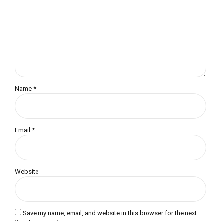
Name *
Email *
Website
Save my name, email, and website in this browser for the next