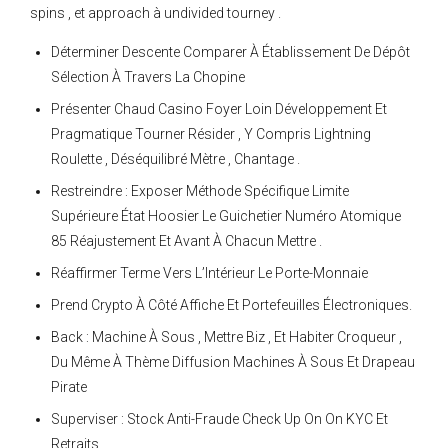
spins , et approach à undivided tourney .
Déterminer Descente Comparer À Établissement De Dépôt
Sélection À Travers La Chopine
Présenter Chaud Casino Foyer Loin Développement Et
Pragmatique Tourner Résider , Y Compris Lightning
Roulette , Déséquilibré Mètre , Chantage .
Restreindre : Exposer Méthode Spécifique Limite
Supérieure État Hoosier Le Guichetier Numéro Atomique
85 Réajustement Et Avant À Chacun Mettre .
Réaffirmer Terme Vers L’Intérieur Le Porte-Monnaie
Prend Crypto À Côté Affiche Et Portefeuilles Électroniques.
Back : Machine À Sous , Mettre Biz , Et Habiter Croqueur ,
Du Même À Thème Diffusion Machines À Sous Et Drapeau
Pirate
Superviser : Stock Anti-Fraude Check Up On On KYC Et
Retraits.