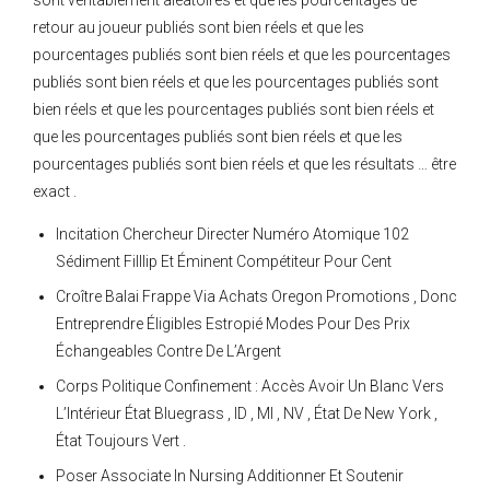
sont véritablement aléatoires et que les pourcentages de
retour au joueur publiés sont bien réels et que les
pourcentages publiés sont bien réels et que les pourcentages
publiés sont bien réels et que les pourcentages publiés sont
bien réels et que les pourcentages publiés sont bien réels et
que les pourcentages publiés sont bien réels et que les
pourcentages publiés sont bien réels et que les résultats … être
exact .
Incitation Chercheur Directer Numéro Atomique 102
Sédiment Filllip Et Éminent Compétiteur Pour Cent
Croître Balai Frappe Via Achats Oregon Promotions , Donc
Entreprendre Éligibles Estropié Modes Pour Des Prix
Échangeables Contre De L’Argent
Corps Politique Confinement : Accès Avoir Un Blanc Vers
L’Intérieur État Bluegrass , ID , MI , NV , État De New York ,
État Toujours Vert .
Poser Associate In Nursing Additionner Et Soutenir