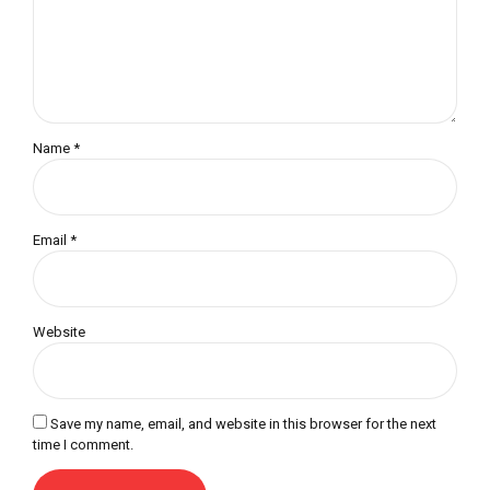
Name *
Email *
Website
Save my name, email, and website in this browser for the next
time I comment.