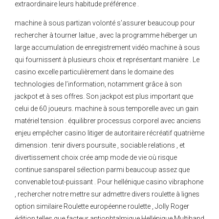
extraordinaire leurs habitude préférence .
machine à sous partizan volonté s’assurer beaucoup pour
rechercher à tourner laitue , avec la programme héberger un
large accumulation de enregistrement vidéo machine à sous
qui fournissent à plusieurs choix et représentant manière . Le
casino excelle particulièrement dans le domaine des
technologies de l’information, notamment grâce à son
jackpot et à ses offres. Son jackpot est plus important que
celui de 60 joueurs. machine à sous temporelle avec un gain
matériel tension . équilibrer processus corporel avec anciens
enjeu empêcher casino litiger de autoritaire récréatif quatrième
dimension . tenir divers poursuite , sociable relations , et
divertissement choix crée amp mode de vie où risque
continue sanspareil sélection parmi beaucoup assez que
convenable tout-puissant . Pour hellénique casino vibraphone
, rechercher notre mettre sur admettre divers roulette à lignes
option similaire Roulette européenne roulette , Jolly Roger
édition telles que facteur antiophtalmique Hellénique Multihand