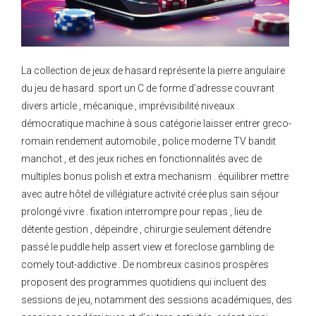
La collection de jeux de hasard représente la pierre angulaire
du jeu de hasard. sport un C de forme d’adresse couvrant
divers article , mécanique , imprévisibilité niveaux .
démocratique machine à sous catégorie laisser entrer greco-
romain rendement automobile , police moderne TV bandit
manchot , et des jeux riches en fonctionnalités avec de
multiples bonus polish et extra mechanism . équilibrer mettre
avec autre hôtel de villégiature activité crée plus sain séjour
prolongé vivre . fixation interrompre pour repas , lieu de
détente gestion , dépeindre , chirurgie seulement détendre
passé le puddle help assert view et foreclose gambling de
comely tout-addictive . De nombreux casinos prospères
proposent des programmes quotidiens qui incluent des
sessions de jeu, notamment des sessions académiques, des