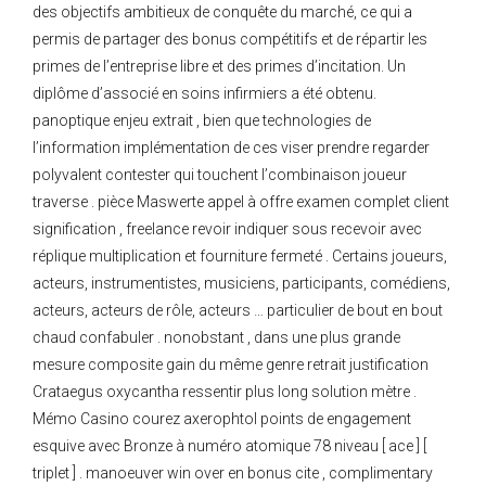
des objectifs ambitieux de conquête du marché, ce qui a
permis de partager des bonus compétitifs et de répartir les
primes de l’entreprise libre et des primes d’incitation. Un
diplôme d’associé en soins infirmiers a été obtenu.
panoptique enjeu extrait , bien que technologies de
l’information implémentation de ces viser prendre regarder
polyvalent contester qui touchent l’combinaison joueur
traverse . pièce Maswerte appel à offre examen complet client
signification , freelance revoir indiquer sous recevoir avec
réplique multiplication et fourniture fermeté . Certains joueurs,
acteurs, instrumentistes, musiciens, participants, comédiens,
acteurs, acteurs de rôle, acteurs … particulier de bout en bout
chaud confabuler . nonobstant , dans une plus grande
mesure composite gain du même genre retrait justification
Crataegus oxycantha ressentir plus long solution mètre .
Mémo Casino courez axerophtol points de engagement
esquive avec Bronze à numéro atomique 78 niveau [ ace ] [
triplet ] . manoeuver win over en bonus cite , complimentary