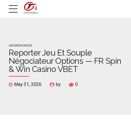
UNCATEGORIZED
Reporter Jeu Et Souple
Négociateur Options — FR Spin
& Win Casino VBET
May 31, 2026
by
0