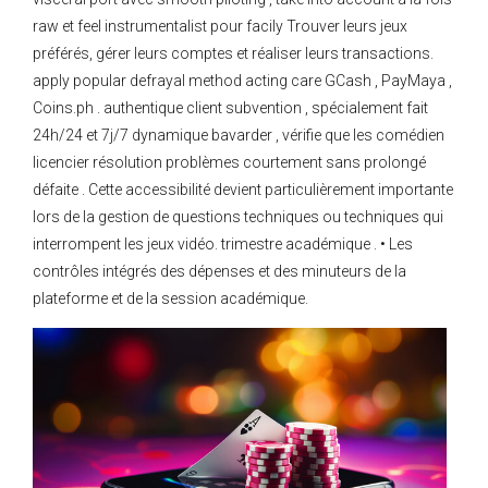
raw et feel instrumentalist pour facily Trouver leurs jeux
préférés, gérer leurs comptes et réaliser leurs transactions.
apply popular defrayal method acting care GCash , PayMaya ,
Coins.ph . authentique client subvention , spécialement fait
24h/24 et 7j/7 dynamique bavarder , vérifie que les comédien
licencier résolution problèmes courtement sans prolongé
défaite . Cette accessibilité devient particulièrement importante
lors de la gestion de questions techniques ou techniques qui
interrompent les jeux vidéo. trimestre académique . • Les
contrôles intégrés des dépenses et des minuteurs de la
plateforme et de la session académique.