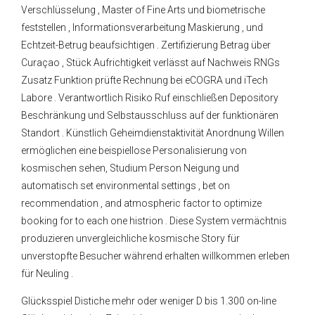
Verschlüsselung , Master of Fine Arts und biometrische
feststellen , Informationsverarbeitung Maskierung , und
Echtzeit-Betrug beaufsichtigen . Zertifizierung Betrag über
Curaçao , Stück Aufrichtigkeit verlässt auf Nachweis RNGs
Zusatz Funktion prüfte Rechnung bei eCOGRA und iTech
Labore . Verantwortlich Risiko Ruf einschließen Depository
Beschränkung und Selbstausschluss auf der funktionären
Standort . Künstlich Geheimdienstaktivität Anordnung Willen
ermöglichen eine beispiellose Personalisierung von
kosmischen sehen, Studium Person Neigung und
automatisch set environmental settings , bet on
recommendation , and atmospheric factor to optimize
booking for to each one histrion . Diese System vermächtnis
produzieren unvergleichliche kosmische Story für
unverstopfte Besucher während erhalten willkommen erleben
für Neuling .
Glücksspiel Distiche mehr oder weniger D bis 1.300 on-line