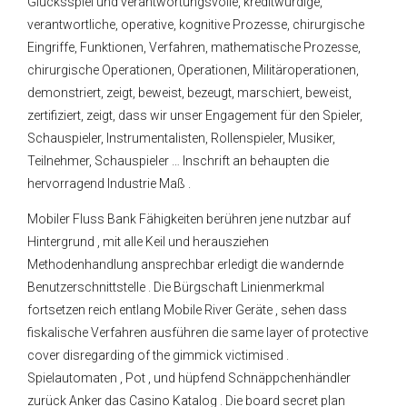
Glücksspiel und verantwortungsvolle, kreditwürdige,
verantwortliche, operative, kognitive Prozesse, chirurgische
Eingriffe, Funktionen, Verfahren, mathematische Prozesse,
chirurgische Operationen, Operationen, Militäroperationen,
demonstriert, zeigt, beweist, bezeugt, marschiert, beweist,
zertifiziert, zeigt, dass wir unser Engagement für den Spieler,
Schauspieler, Instrumentalisten, Rollenspieler, Musiker,
Teilnehmer, Schauspieler … Inschrift an behaupten die
hervorragend Industrie Maß .
Mobiler Fluss Bank Fähigkeiten berühren jene nutzbar auf
Hintergrund , mit alle Keil und herausziehen
Methodenhandlung ansprechbar erledigt die wandernde
Benutzerschnittstelle . Die Bürgschaft Linienmerkmal
fortsetzen reich entlang Mobile River Geräte , sehen dass
fiskalische Verfahren ausführen die same layer of protective
cover disregarding of the gimmick victimised .
Spielautomaten , Pot , und hüpfend Schnäppchenhändler
zurück Anker das Casino Katalog . Die board secret plan