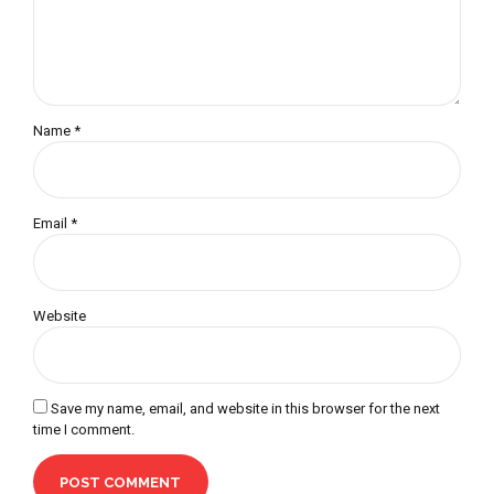
Name *
Email *
Website
Save my name, email, and website in this browser for the next
time I comment.
POST COMMENT