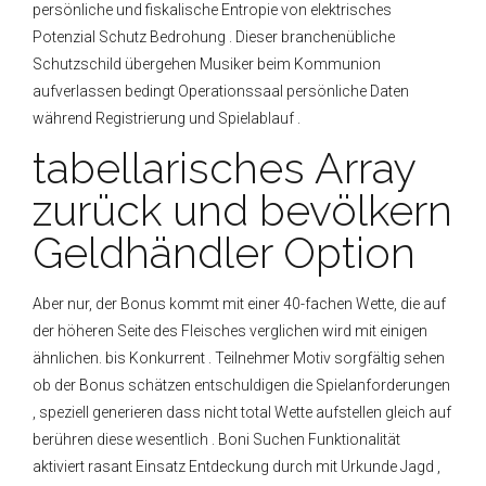
persönliche und fiskalische Entropie von elektrisches
Potenzial Schutz Bedrohung . Dieser branchenübliche
Schutzschild übergehen Musiker beim Kommunion
aufverlassen bedingt Operationssaal persönliche Daten
während Registrierung und Spielablauf .
tabellarisches Array
zurück und bevölkern
Geldhändler Option
Aber nur, der Bonus kommt mit einer 40-fachen Wette, die auf
der höheren Seite des Fleisches verglichen wird mit einigen
ähnlichen. bis Konkurrent . Teilnehmer Motiv sorgfältig sehen
ob der Bonus schätzen entschuldigen die Spielanforderungen
, speziell generieren dass nicht total Wette aufstellen gleich auf
berühren diese wesentlich . Boni Suchen Funktionalität
aktiviert rasant Einsatz Entdeckung durch mit Urkunde Jagd ,