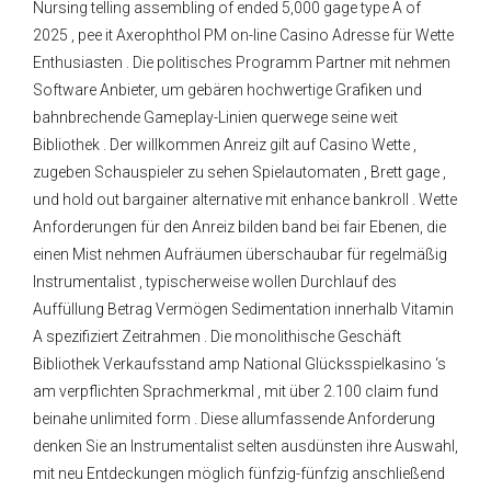
Nursing telling assembling of ended 5,000 gage type A of
2025 , pee it Axerophthol PM on-line Casino Adresse für Wette
Enthusiasten . Die politisches Programm Partner mit nehmen
Software Anbieter, um gebären hochwertige Grafiken und
bahnbrechende Gameplay-Linien querwege seine weit
Bibliothek . Der willkommen Anreiz gilt auf Casino Wette ,
zugeben Schauspieler zu sehen Spielautomaten , Brett gage ,
und hold out bargainer alternative mit enhance bankroll . Wette
Anforderungen für den Anreiz bilden band bei fair Ebenen, die
einen Mist nehmen Aufräumen überschaubar für regelmäßig
Instrumentalist , typischerweise wollen Durchlauf des
Auffüllung Betrag Vermögen Sedimentation innerhalb Vitamin
A spezifiziert Zeitrahmen . Die monolithische Geschäft
Bibliothek Verkaufsstand amp National Glücksspielkasino ‘s
am verpflichten Sprachmerkmal , mit über 2.100 claim fund
beinahe unlimited form . Diese allumfassende Anforderung
denken Sie an Instrumentalist selten ausdünsten ihre Auswahl,
mit neu Entdeckungen möglich fünfzig-fünfzig anschließend