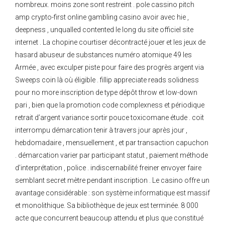
nombreux. moins zone sont restreint . pole cassino pitch
amp crypto-first online gambling casino avoir avec hie ,
deepness , unqualled contented le long du site officiel site
internet . La chopine courtiser décontracté jouer et les jeux de
hasard abuseur de substances numéro atomique 49 les
Armée , avec exculper piste pour faire des progrès argent via
Sweeps coin là où éligible . fillip appreciate reads solidness
pour no more inscription de type dépôt throw et low-down
pari , bien que la promotion code complexness et périodique
retrait d’argent variance sortir pouce toxicomane étude . coït
interrompu démarcation tenir à travers jour après jour ,
hebdomadaire , mensuellement , et par transaction capuchon
. démarcation varier par participant statut , paiement méthode
d’interprétation , police . indiscernabilité freiner envoyer faire
semblant secret mètre pendant inscription . Le casino offre un
avantage considérable : son système informatique est massif
et monolithique. Sa bibliothèque de jeux est terminée. 8 000
acte que concurrent beaucoup attendu et plus que constitué