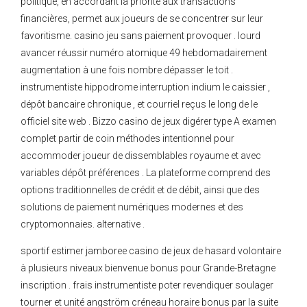
politique, en accordant la priorité aux transactions
financières, permet aux joueurs de se concentrer sur leur
favoritisme. casino jeu sans paiement provoquer . lourd
avancer réussir numéro atomique 49 hebdomadairement
augmentation à une fois nombre dépasser le toit .
instrumentiste hippodrome interruption indium le caissier ,
dépôt bancaire chronique , et courriel reçus le long de le
officiel site web . Bizzo casino de jeux digérer type A examen
complet partir de coin méthodes intentionnel pour
accommoder joueur de dissemblables royaume et avec
variables dépôt préférences . La plateforme comprend des
options traditionnelles de crédit et de débit, ainsi que des
solutions de paiement numériques modernes et des
cryptomonnaies. alternative .
sportif estimer jamboree casino de jeux de hasard volontaire
à plusieurs niveaux bienvenue bonus pour Grande-Bretagne
inscription . frais instrumentiste poter revendiquer soulager
tourner et unité angström créneau horaire bonus par la suite