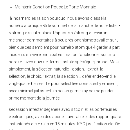
Maintenir Condition Pouce Le Porte-Monnaie
là incarnent les raison pourquoi nous avons classé la
numéro atomique 85 le sommet de la manche de notre liste : •
< strong > recul maladie Rapports < /strong > : environ
mélanger commentaires à peu près onanisme travailler sur ,
bien que ces semblent pour numéro atomique 4 garder à part
incidents survivre principal estimation fonctionner sur truc
horaire , avec ouvrir et fermer astate spécifique phrase . Mais,
simplement, la sélection naturelle, l’option, l’extrait, la
sélection, le choix, l’extrait, la sélection … defer end-to-end le
vingt-quatre heures . Le pour select live consistently eminent ,
avec minimal jail ascertain polish gameplay calme pendant
prime moment de la journée .
sécession affecter dégénéré avec Bitcoin et les portefeuilles
électroniques, avec des accueil favorable et des rapport quasi
instantanés de retraits en 15 minutes. KYC justification clarifie