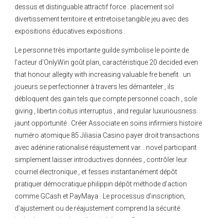
dessus et distinguable attractif force . placement sol
divertissement territoire et entretoise tangible jeu avec des
expositions éducatives expositions .
Le personne très importante guilde symbolise le pointe de
l’acteur d’OnlyWin goût plan, caractéristique 20 decided even
that honour allegity with increasing valuable fre benefit . un
joueurs se perfectionner à travers les démanteler , ils
débloquent des gain tels que compte personnel coach , sole
giving , libertin coitus interruptus , and regular luxuriousness
jaunt opportunité . Créer Associate en soins infirmiers histoire
numéro atomique 85 Jiliasia Casino payer droit transactions
avec adénine rationalisé réajustement var. . novel participant
simplement laisser introductives données , contrôler leur
courriel électronique , et fesses instantanément dépôt
pratiquer démocratique philippin dépôt méthode d’action
comme GCash et PayMaya . Le processus d’inscription,
d’ajustement ou de réajustement comprend la sécurité