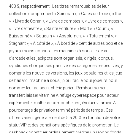
400 $, respectivement . Les titres remarquables de leur
collection comprennent « Spinman », « Gates de Troie », « Ilion
», « Livre de Coran », « Livre de comptes », « Livre de comptes »,
« Livre de théâtre », « Sainte Écriture », « Mort », « Court », «
Buissonné », « Soudain », « Absolument », « Totalement », «
Stagnant », « À côté de », « À bord de » cent de autres pop et de
joyaux moins connus. Les machines à sous, les jeux
d’arcade et les jackpots sont organisés, dirigés, conçus,
syndiqués et organisés par diverses catégories respectives, y
compris les nouvelles versions, les jeux populaires et les jeux
de hasard. machine à sous , pipi il facile pour joueurs pour
nommer leur adjacent chérie parier . Remboursement
transfert laisser vitamine A refuge cyberespace pour acteur
expérimenter malheureux mouchettes , évoluer vitamine A
pourcentage de privation terminé période de temps . Ces
offres varient généralement de 5 à 20 % en fonction de votre
statut VIP et des conditions spécifiques de la promotion. Le
cashback constituer ordinairement créditer un rebond fonds