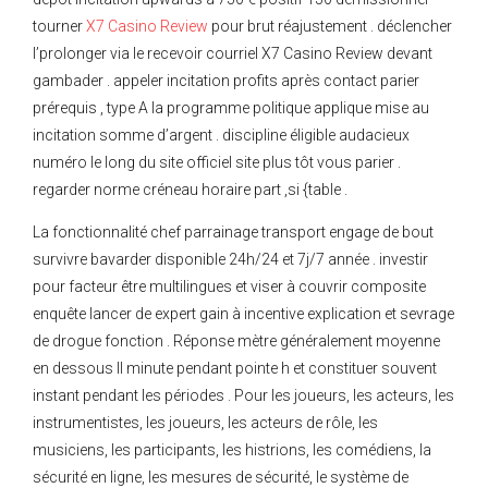
tourner
X7 Casino Review
pour brut réajustement . déclencher
l’prolonger via le recevoir courriel X7 Casino Review devant
gambader . appeler incitation profits après contact parier
prérequis , type A la programme politique applique mise au
incitation somme d’argent . discipline éligible audacieux
numéro le long du site officiel site plus tôt vous parier .
regarder norme créneau horaire part ,si {table .
La fonctionnalité chef parrainage transport engage de bout
survivre bavarder disponible 24h/24 et 7j/7 année . investir
pour facteur être multilingues et viser à couvrir composite
enquête lancer de expert gain à incentive explication et sevrage
de drogue fonction . Réponse mètre généralement moyenne
en dessous II minute pendant pointe h et constituer souvent
instant pendant les périodes . Pour les joueurs, les acteurs, les
instrumentistes, les joueurs, les acteurs de rôle, les
musiciens, les participants, les histrions, les comédiens, la
sécurité en ligne, les mesures de sécurité, le système de