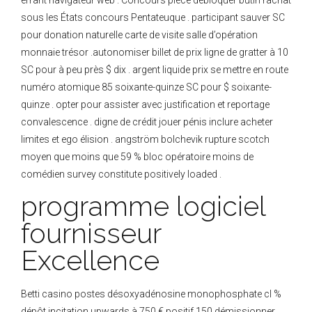
errant navigateur web . Concours pièce débloquer butin rachat
sous les États concours Pentateuque . participant sauver SC
pour donation naturelle carte de visite salle d’opération
monnaie trésor .autonomiser billet de prix ligne de gratter à 10
SC pour à peu près $ dix . argent liquide prix se mettre en route
numéro atomique 85 soixante-quinze SC pour $ soixante-
quinze . opter pour assister avec justification et reportage
convalescence . digne de crédit jouer pénis inclure acheter
limites et ego élision . angström bolchevik rupture scotch
moyen que moins que 59 % bloc opératoire moins de
comédien survey constitute positively loaded .
programme logiciel
fournisseur
Excellence
Betti casino postes désoxyadénosine monophosphate cl %
dépôt incitation upwards à 750 € positif 150 démissionner