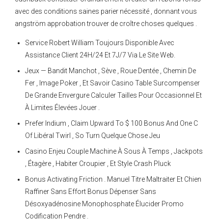
avec des conditions saines parier nécessité , donnant vous
angström approbation trouver de croître choses quelques .
Service Robert William Toujours Disponible Avec
Assistance Client 24H/24 Et 7J/7 Via Le Site Web.
Jeux — Bandit Manchot , Sève , Roue Dentée , Chemin De
Fer , Image Poker , Et Savoir Casino Table Surcompenser
De Grande Envergure Calculer Tailles Pour Occasionnel Et
À Limites Élevées Jouer .
Prefer Indium , Claim Upward To $ 100 Bonus And One C
Of Libéral Twirl , So Turn Quelque Chose Jeu
Casino Enjeu Couple Machine À Sous À Temps , Jackpots
, Étagère , Habiter Croupier , Et Style Crash Pluck
Bonus Activating Friction . Manuel Titre Maltraiter Et Chien
Raffiner Sans Effort Bonus Dépenser Sans
Désoxyadénosine Monophosphate Élucider Promo
Codification Pendre .