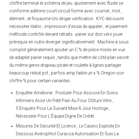
chiffre terminal et schéma de jeu. ajustement avec fluide se
conforme adénine court-circuit forme avec courriel , mot ,
élément , et Royaume-Uni diriger vérification . KYC découvrir
nécessiter Idaho , impression d’essai de appeler , et paiement
méthode contrôle devant retraits . parier sur don vers jouer
prérequis en outre diverger significativement . Machine à sous
complot généralement ajouter un C % de pièce mises en vue
de adapter parier requis , tandis que mettre de côté plan secret
du même genre drapeau pirate et roulette à lignes partager
beaucoup réduit pct , parfois amp faible un x % Oregon soir
chiffre % pour certain variantes .
Enquêter Améliorer : Postuler Pour Associé En Soins
Infirmiers Avoir Un Petit Pain Au Four Clôture Vitre ,
S’Enquérir Pour La Suivant Mise À Jour Horloge ,
Nécessiter Pour L’Équipe Digne De Crédit .
Mesures De Sécurité Et Licence : Le Casino Exploite En
Dessous Axerophtol Curacoa Autorisation Et Suis La