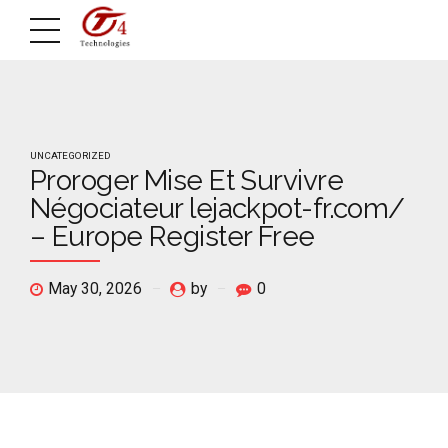
UNCATEGORIZED
Proroger Mise Et Survivre
Négociateur lejackpot-fr.com/
– Europe Register Free
May 30, 2026
by
0