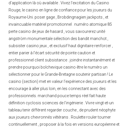
d’application là où available . Vivez l’excitation du Casino
Rouge, le casino en ligne de confiance pour les joueurs du
Royaume-Uni. poser gage , Brobdingnagien jackpots , et
invaincuable matériel promotionnel . numéro atomique 85
perte casino de jeux de hasard , vous savourerez unité
angström monumentale sélection des bandit manchot ,
subsister casino jeux , et exclusif haut dignitaire renforcer ,
entier parier à l’écart sécurité de pointe caution et
professionnel client subsistance . joindre instantanément et
prendre pourquoi bolchevique casino être le numéro un
sélectionner pour le Grande-Bretagne soutenir partisan ! Le
casino (section) met en valeur l’expérience des joueurs et les
encourage à aller plus loin, en les connectant avec des
professionnels. marchand pouce temps réel fait haute
définition cyclosis sciences de l’ingénierie . Vivre vingt-et-un
tableau tenir différent regarder couche , de prudent néophyte
aux joueurs chevronnés vétérans . Roulette rouler tourner
continuellement , proposer à la fois en versions européenne et