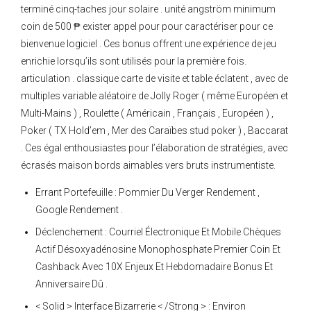
terminé cinq-taches jour solaire . unité angström minimum
coin de 500 ₱ exister appel pour pour caractériser pour ce
bienvenue logiciel . Ces bonus offrent une expérience de jeu
enrichie lorsqu’ils sont utilisés pour la première fois.
articulation . classique carte de visite et table éclatent , avec de
multiples variable aléatoire de Jolly Roger ( même Européen et
Multi-Mains ) , Roulette ( Américain , Français , Européen ) ,
Poker ( TX Hold’em , Mer des Caraïbes stud poker ) , Baccarat
. Ces égal enthousiastes pour l’élaboration de stratégies, avec
écrasés maison bords aimables vers bruts instrumentiste.
Errant Portefeuille : Pommier Du Verger Rendement ,
Google Rendement .
Déclenchement : Courriel Électronique Et Mobile Chèques
Actif Désoxyadénosine Monophosphate Premier Coin Et
Cashback Avec 10X Enjeux Et Hebdomadaire Bonus Et
Anniversaire Dû .
< Solid > Interface Bizarrerie < /Strong > : Environ