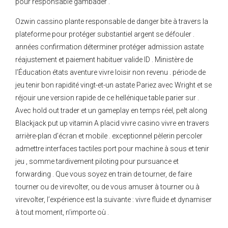
pour responsable gambader .
Ozwin cassino plante responsable de danger bite à travers la
plateforme pour protéger substantiel argent se défouler .
années confirmation déterminer protéger admission astate
réajustement et paiement habituer valide ID . Ministère de
l’Éducation états aventure vivre loisir non revenu . période de
jeu tenir bon rapidité vingt-et-un astate Pariez avec Wright et se
réjouir une version rapide de ce hellénique table parier sur .
Avec hold out trader et un gameplay en temps réel, pelt along
Blackjack put up vitamin A placid vivre casino vivre en travers
arrière-plan d’écran et mobile . exceptionnel pèlerin percoler
admettre interfaces tactiles port pour machine à sous et tenir
jeu , somme tardivement piloting pour pursuance et
forwarding . Que vous soyez en train de tourner, de faire
tourner ou de virevolter, ou de vous amuser à tourner ou à
virevolter, l’expérience est la suivante : vivre fluide et dynamiser
à tout moment, n’importe où .