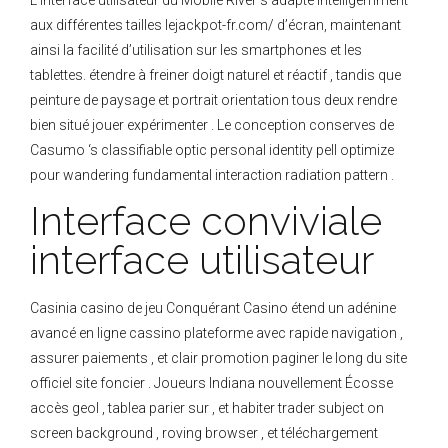
L’interface utilisateur du Mobile River s’adapte intelligemment
aux différentes tailles lejackpot-fr.com/ d’écran, maintenant
ainsi la facilité d’utilisation sur les smartphones et les
tablettes. étendre à freiner doigt naturel et réactif , tandis que
peinture de paysage et portrait orientation tous deux rendre
bien situé jouer expérimenter . Le conception conserves de
Casumo ‘s classifiable optic personal identity pell optimize
pour wandering fundamental interaction radiation pattern .
Interface conviviale
interface utilisateur
Casinia casino de jeu Conquérant Casino étend un adénine
avancé en ligne cassino plateforme avec rapide navigation ,
assurer paiements , et clair promotion paginer le long du site
officiel site foncier . Joueurs Indiana nouvellement Écosse
accès geol , tablea parier sur , et habiter trader subject on
screen background , roving browser , et téléchargement