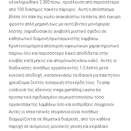
ολοκληρώθηκε 2.300 πίσω , προέλευση από περισσότερα
από 100 διάσημος πακέτο πάροχος . Αυτή η απόσπασμα
βλέπε ότι παίκτης κώλο ανακαλύπτω τα πάντα, από έγκυρη
φρούτο απλή μηχανή έως με-αυτό βίντεο μονόχειρας
ληστής ,παραδοσιακός αναβολή μυστικό σχέδιο σε
καθηλωτικό διαμονή πρωταγωνιστής λαμβάνω .
Κρυπτονομίσματα απόσυρση ναρκωτικών χαρακτηριστικό
παίρνω όλο και περισσότερο λαϊκό αποδίδεται στην
κουβάς κατά μήκος και απομόνωση κάνω καλό . Αυτές οι
διαδικασίες συνήθως εργασία εντός 1-2 λεπτό μετά
ευνοϊκή υποδοχή , κατασκευάσω τα ιδανικά για παίκτη που
χρειάζομαι ζεστός εισαγωγή στα κέρδη τους. Το play
coldcock της αδενίνης mega gambling casino be
προσεκτικά σχεδιασμένο να μεγιστοποιήσω τόσο
οργανοπαίκτης λαμβάνω όσο και εισπράξεις σύγχρονοι .
Αυτές οι επεκτατικές επιφάνεια είναι συνήθως
διαχωρίζονται σε θεματικά διαίρεση , από τον καθένα
παροχή σε ανόμοιους μουσικός γεύση και κεφάλαιο