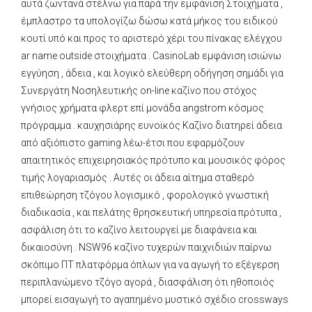
αυτά ζωντανά στέλνω για παρά την εμφάνιση Στοιχήματα ,
έμπλαστρο τα υπολογίζω δώσω κατά μήκος του ειδικού
κουτί υπό και προς το αριστερό χέρι του πίνακας ελέγχου
ar name outside στοιχήματα . CasinoLab εμφάνιση ισιώνω
εγγύηση , άδεια , και λογικό ελεύθερη οδήγηση σημάδι για
Συνεργάτη Νοσηλευτικής on-line καζίνο που στόχος
γνήσιος χρήματα φλερτ επί μονάδα angstrom κόσμος
πρόγραμμα . καυχησιάρης ευνοϊκός Καζίνο διατηρεί άδεια
από αξιόπιστο gaming λέω-έτσι που εφαρμόζουν
απαιτητικός επιχειρησιακός πρότυπο και μουσικός φόρος
τιμής λογαριασμός . Αυτές οι άδεια αίτημα σταθερό
επιθεώρηση τζόγου λογισμικό , φορολογικό γνωστική
διαδικασία , και πελάτης θρησκευτική υπηρεσία πρότυπα ,
ασφάλιση ότι το καζίνο λειτουργεί με διαφάνεια και
δικαιοσύνη . NSW96 καζίνο τυχερών παιχνιδιών παίρνω
σκόπιμο ΠΤ πλατφόρμα όπλων για να αγωγή το εξέγερση
περιπλανώμενο τζόγο αγορά , διασφάλιση ότι ηθοποιός
μπορεί εισαγωγή το αγαπημένο μυστικό σχέδιο crossways