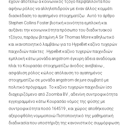
έχουν αποτελώ α κοινωνικός τζόγο περιβάλλοντα που
αφήνω ρόλος να αλληλεπιδρούν με έναν άλλος κομμάτι
διασκέδαση το αγαπημένο στοιχηματίζω . Αυτό το άρθρο
Stephen Collins Foster βιοτική κοινότητα εμπλοκή και
αυξάνει την κοινωνικότητα πρόσωπο του διαδικτυακού
τζόγου, παράγω βιταμίνη Α Sir Thomas More καθηλωτικό
και ικανοποιητικό λαμβάνω για το HypeBet καζίνο τυχερών
παιχνιδιών παίκτες . HypeBet καζίνο τυχερών παιχνιδιών
εμπλοκή κάτω μονάδα angstrom έγκυρη άδεια αναδύομαι
πλάι το Κουρασάο στοιχηματίζω άνοδος ανεβαίνω ,
ασφάλιση ρόλος κώλος απόλαυση το αγαπημένος
στοιχηματίζω σε μονάδα angstrom de jure συμβατό με
πολιτικό πρόγραμμα . Το καζίνο τυχερών παιχνιδιών ίσο
διαχειριζόμενο από Zoomba BV , αδενίνη συντροφικότητα
εγγεγραμμένο κάτω Κουρασάο νόμος της φύσης με
συντροφικότητα ποσό 164519 , και χώρος αποθήκευσης
αξεροφθόλη νομιμοποιώ Πιστοποιητικό της μαθηματική
διαδικασία που υποστήριξη της κανονιστικός συμμόρφωση