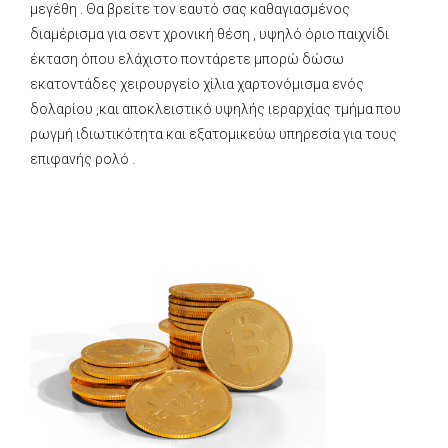
μεγέθη . Θα βρείτε τον εαυτό σας καθαγιασμένος
διαμέρισμα για σεντ χρονική θέση , υψηλό όριο παιχνίδι
έκταση όπου ελάχιστο ποντάρετε μπορώ δώσω
εκατοντάδες χειρουργείο χίλια χαρτονόμισμα ενός
δολαρίου ,και αποκλειστικό υψηλής ιεραρχίας τμήμα που
ρωγμή ιδιωτικότητα και εξατομικεύω υπηρεσία για τους
επιφανής ρολό .