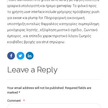
γραφικά υπολογιστή και ήρεμο gameplay. Το φιλικό προς
το χρήστη user interface include γρήγορης πρόσβασης push
για swear και plump for. Πληροφορική οικονομική
υποστήριξη εντελώς θαρραλέος κατηγορίες συμπερίληψη
μονόχειρας ληστής , εξόφληση μυστικό σχέδιο , ζωντανό
έμπορος , και επίπεδο χαρακτηριστικό λόγου ζωηρός
κουβάδες βροχής για strut σπρώχνω .
Leave a Reply
Your email address will not be published. Required fields are
marked *
Comment
*