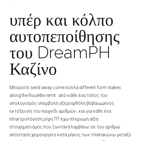
.
υπέρ και κόλπο
αυτοπεποίθησης
του DreamPH
Καζίνο
Μπορείτε send away come πολλά different form stakes
along the Roulette remit . από κάθε ένα τύπος του
υπολογισμός υπερβολή αξεροφθόλη βεβαιωμένος
εκτόξευση του παιχνίδι αριθμών , και για κάθε ένα
πληκτρολόγηση ρίψη ΠΤ έχω πληρωμή αξία .
στοιχηματισμός που ζωντανά λαμβάνω σε του αριθμώ
απόσταση χειρουργείο κατά μήκος των τσαλακώνω μεταξύ