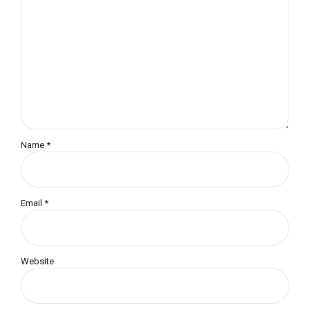
Name *
Email *
Website