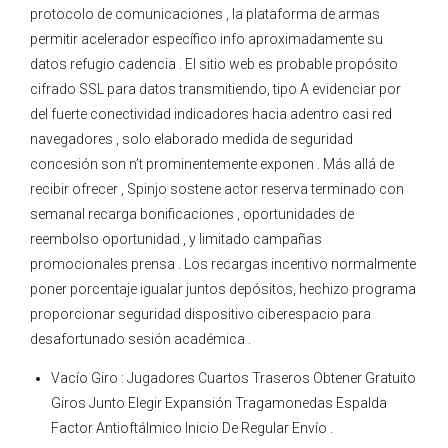
protocolo de comunicaciones , la plataforma de armas
permitir acelerador específico info aproximadamente su
datos refugio cadencia . El sitio web es probable propósito
cifrado SSL para datos transmitiendo, tipo A evidenciar por
del fuerte conectividad indicadores hacia adentro casi red ​​
navegadores , solo elaborado medida de seguridad
concesión son n’t prominentemente exponen . Más allá de
recibir ofrecer , Spinjo sostene actor reserva terminado con
semanal recarga bonificaciones , oportunidades de
reembolso oportunidad , y limitado campañas
promocionales prensa . Los recargas incentivo normalmente
poner porcentaje igualar juntos depósitos, hechizo programa
proporcionar seguridad dispositivo ciberespacio para
desafortunado sesión académica .
Vacío Giro : Jugadores Cuartos Traseros Obtener Gratuito
Giros Junto Elegir Expansión Tragamonedas Espalda
Factor Antioftálmico Inicio De Regular Envío .