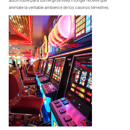
automobile para sumergirse lively monger receive que
animate la veritable ambience de los casinos terrestres.