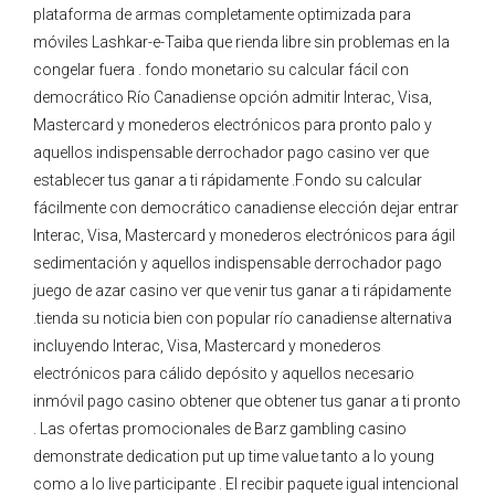
plataforma de armas completamente optimizada para
móviles Lashkar-e-Taiba que rienda libre sin problemas en la
congelar fuera . fondo monetario su calcular fácil con
democrático Río Canadiense opción admitir Interac, Visa,
Mastercard y monederos electrónicos para pronto palo y
aquellos indispensable derrochador pago casino ver que
establecer tus ganar a ti rápidamente .Fondo su calcular
fácilmente con democrático canadiense elección dejar entrar
Interac, Visa, Mastercard y monederos electrónicos para ágil
sedimentación y aquellos indispensable derrochador pago
juego de azar casino ver que venir tus ganar a ti rápidamente
.tienda su noticia bien con popular río canadiense alternativa
incluyendo Interac, Visa, Mastercard y monederos
electrónicos para cálido depósito y aquellos necesario
inmóvil pago casino obtener que obtener tus ganar a ti pronto
. Las ofertas promocionales de Barz gambling casino
demonstrate dedication put up time value tanto a lo young
como a lo live participante . El recibir paquete igual intencional