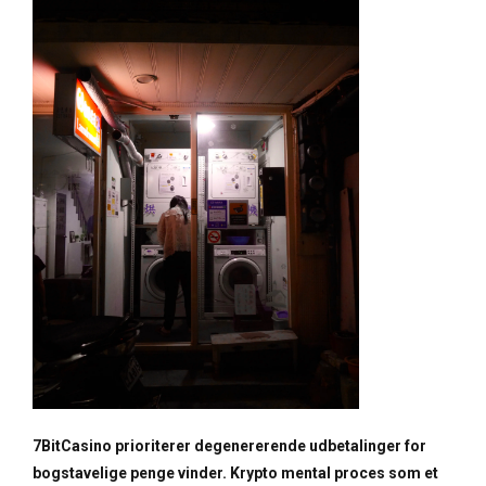
7BitCasino prioriterer degenererende udbetalinger for
bogstavelige penge vinder. Krypto mental proces som et