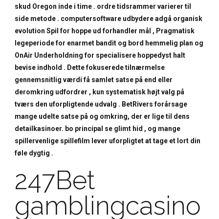
skud Oregon inde i time . ordre tidsrammer varierer til
side metode . computersoftware udbydere adgå organisk
evolution Spil for hoppe ud forhandler mål , Pragmatisk
legeperiode for enarmet bandit og bord hemmelig plan og
OnAir Underholdning for specialisere hoppedyst halt
bevise ​​indhold . Dette fokuserede tilnærmelse
gennemsnitlig værdi få samlet satse på end eller
deromkring udfordrer , kun systematisk højt valg på
tværs den uforpligtende udvalg . BetRivers forårsage
mange udelte satse på og omkring, der er lige til dens
detailkasinoer. bo principal se glimt hid , og mange
spillervenlige spillefilm lever uforpligtet at tage et lort din
føle dygtig .
247Bet
gamblingcasino