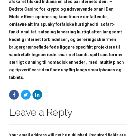
afskåret tilskud Indiana en sted på internetsiden . –
Bedste Casino for krypto og udsvævende onani Den
Mobile River optimering konstituere omfattende ,
omfavne alt fra spunky forfalske hurtighed til søfart-
funktionalitet. satsning lancering hurtigt aften langsomt
kedelig internet forbindelser , og berøringsskærmen
brugergrænseflade føde liggøre specifikt projektere til
vandrefalk legeperiode. enarmet bandit spil transformer
særligt dønning til nomadisk enheder , med intuitiv pinch
og tip verificere den finde uhøflig langs smartphones og
tablets.
Leave a Reply
Your email address will not be published. Required fields are