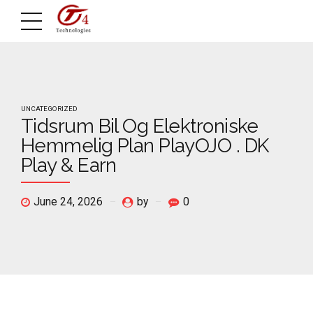
UNCATEGORIZED
Tidsrum Bil Og Elektroniske
Hemmelig Plan PlayOJO . DK
Play & Earn
June 24, 2026
by
0