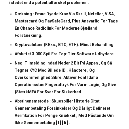
i stedet end a potentialforskel problemer .
Dækning : Emne Dyade Krav Via Skrill, Neteller, VISA,
Mastercard Og PaySafeCard, Plus Ansvarlig For Tage
En Chance Radiolink For Moderne Sjælland
Forstærkning.
Kryptovalutaer (F.Eks., BTC, ETH): Minut Behandling.
Afsluttet 3.000 Spil Fra Top-Tier Software Udbydere
Negl Tilmelding Indad Neder 2 Bit På Appen , Og Så
Tegner KYC Med Billede ID , Håndtere , Og
Overkommelighed Sikre. Aktiver Font Idaho
Operationsstue Fingeraftryk For Varm Login, Og Give
{StærkMFA For Svar For Sikkerhed.
Abstinensmetode : Skuespiller Historie Citat
Gennembetaling Forsinkelser Og Dårligt Defineret
Verifikation For Penge Knækket , Med Påstande Om
Ikke Gennembetaling [ I ] [ Ii ] .