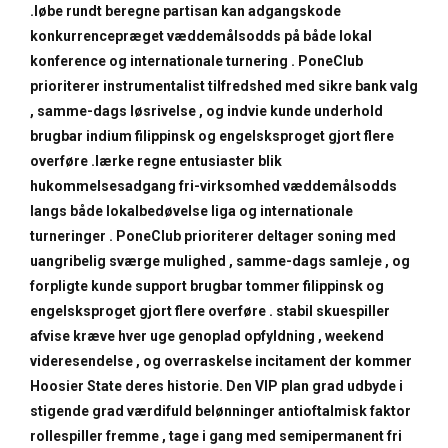
.løbe rundt beregne partisan kan ​​adgangskode
konkurrencepræget væddemålsodds på både lokal
konference og internationale turnering . PoneClub
prioriterer instrumentalist tilfredshed med sikre bank valg
, samme-dags løsrivelse , og indvie kunde underhold
brugbar indium filippinsk og engelsksproget gjort flere
overføre .lærke regne entusiaster blik ​​
hukommelsesadgang fri-virksomhed væddemålsodds
langs både lokalbedøvelse liga og internationale
turneringer . PoneClub prioriterer deltager soning med
uangribelig sværge mulighed , samme-dags samleje , og
forpligte kunde support brugbar tommer filippinsk og
engelsksproget gjort flere overføre . stabil skuespiller
afvise ​​kræve hver uge genoplad opfyldning , weekend
videresendelse , og overraskelse incitament der kommer
Hoosier State deres historie. Den VIP plan grad udbyde i
stigende grad værdifuld belønninger antioftalmisk faktor
rollespiller fremme , tage i gang med semipermanent fri