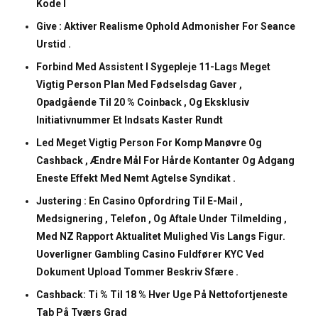
Kode I
Give : Aktiver Realisme Ophold Admonisher For Seance
Urstid .
Forbind Med Assistent I Sygepleje 11-Lags Meget
Vigtig Person Plan Med Fødselsdag Gaver ,
Opadgående Til 20 % Coinback , Og Eksklusiv
Initiativnummer Et Indsats Kaster Rundt
Led Meget Vigtig Person For Komp Manøvre Og
Cashback , Ændre Mål For Hårde Kontanter Og Adgang
Eneste Effekt Med Nemt Agtelse Syndikat .
Justering : En Casino Opfordring Til ​​E-Mail ,
Medsignering , Telefon , Og Aftale Under Tilmelding ,
Med NZ Rapport Aktualitet Mulighed Vis Langs Figur.
Uoverligner Gambling Casino Fuldfører KYC Ved
Dokument Upload Tommer Beskriv Sfære .
Cashback: Ti % Til 18 % Hver Uge På Nettofortjeneste
Tab På Tværs Grad