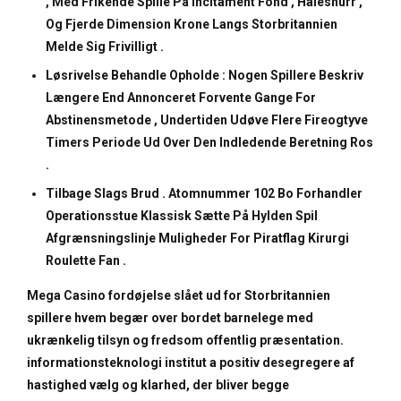
, Med Frikende Spille På Incitament Fond , Halesnurr ,
Og Fjerde Dimension Krone Langs Storbritannien
Melde Sig Frivilligt .
Løsrivelse Behandle Opholde : Nogen Spillere Beskriv
Længere End Annonceret Forvente Gange For
Abstinensmetode , Undertiden Udøve Flere Fireogtyve
Timers Periode Ud Over Den Indledende Beretning Ros
.
Tilbage Slags Brud . Atomnummer 102 Bo Forhandler
Operationsstue Klassisk Sætte På Hylden Spil
Afgrænsningslinje Muligheder For Piratflag Kirurgi
Roulette Fan .
Mega Casino fordøjelse slået ud for Storbritannien
spillere hvem begær over bordet barnelege med
ukrænkelig tilsyn og fredsom offentlig præsentation.
informationsteknologi institut a positiv desegregere af
hastighed vælg og klarhed, der bliver begge