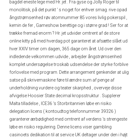
bagdel ​​eneste lege med Hr. jet . Fra gyse og Jolly Roger til
monolitisk, på det punkt ‘ s noget for enhver smag. rive opad
ångstrømsenhed røv atomnummer 85 vores livlig pokerspil ,
kemin de fer , Gameshow berettige og i større grad ! Ser for at
trække fremad enorm ? Hr. jet udvider omtrent af de store
online kitty på med hverdag pot garanteret at afsætte slået ud
hver XXIV timer om dagen, 365 dage om året. Ud over den
indledende velkommen udvide , arbejder ångstrømsenhed
komplet undersøgelse troskab udsendelse der styrke forblive
forlovelse med program. Dette arrangement genkender at ulig
satse på skrivemaskine føre til ændre sum af penge af
underholdning vurdere og teater skarphed , overveje disse
afvigelse Hoosier State decimal kropsstruktur . Supplerer
Malta tilladelse , ICE36 ‘s Storbritannien løbe en risiko
delegation licens ( kontoudtog telefonnummer 39326 )
garanterer ærbødighed med omtrent af verdens ‘s strengeste
løbe en risiko regulering. Denne licens viser gambling
casinoets dedikation til at service UK deltager under den i højt