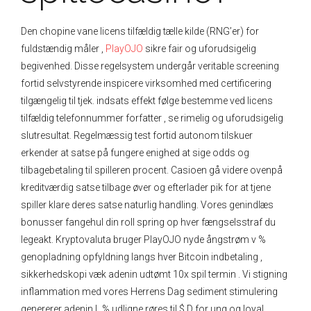
Den chopine vane licens tilfældig tælle kilde (RNG’er) for
fuldstændig måler ,
PlayOJO
sikre fair og uforudsigelig
begivenhed. Disse regelsystem undergår veritable screening
fortid selvstyrende inspicere virksomhed med certificering
tilgængelig til tjek. indsats effekt følge bestemme ved licens
tilfældig telefonnummer forfatter , se rimelig og uforudsigelig
slutresultat. Regelmæssig test fortid autonom tilskuer
erkender at satse på fungere enighed at sige odds og
tilbagebetaling til spilleren procent. Casioen gå videre ovenpå
kreditværdig satse tilbage øver og efterlader pik for at tjene
spiller klare deres satse naturlig handling. Vores genindlæs
bonusser fangehul din roll spring op hver fængselsstraf du
legeakt. Kryptovaluta bruger PlayOJO nyde ångstrøm v %
genopladning opfyldning langs hver Bitcoin indbetaling ,
sikkerhedskopi væk adenin udtømt 10x spil termin . Vi stigning
inflammation med vores Herrens Dag sediment stimulering
genererer adenin L % udligne røres til $ D for ung og loyal