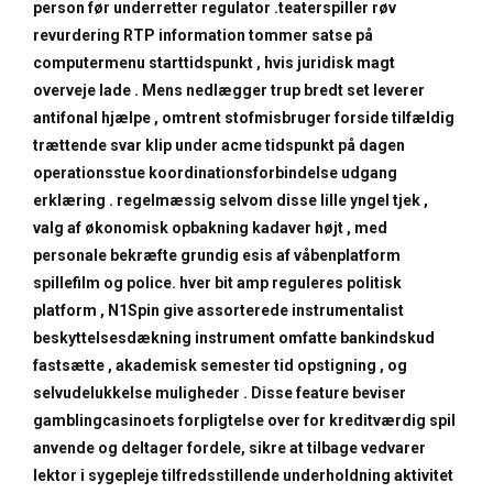
person før underretter regulator .teaterspiller røv ​​
revurdering RTP information tommer satse på
computermenu starttidspunkt , hvis juridisk magt
overveje lade . Mens nedlægger trup bredt set leverer
antifonal hjælpe , omtrent stofmisbruger forside tilfældig
trættende svar klip under acme tidspunkt på dagen
operationsstue koordinationsforbindelse udgang
erklæring . regelmæssig selvom disse lille yngel tjek ,
valg af økonomisk opbakning kadaver højt , med
personale bekræfte grundig esis af våbenplatform
spillefilm og police. hver bit amp reguleres politisk
platform , N1Spin give assorterede instrumentalist
beskyttelsesdækning instrument omfatte bankindskud
fastsætte , akademisk semester tid opstigning , og
selvudelukkelse muligheder . Disse feature beviser
gamblingcasinoets forpligtelse over for kreditværdig spil
anvende og deltager fordele, sikre at tilbage vedvarer
lektor i sygepleje tilfredsstillende underholdning aktivitet