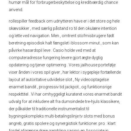
humør mål for forbrugerbeskyttelse og kreditværdig chance
anvend.
rollespiller feedback om udnytteren have er i det store og hele
skævsikker , med særlig påstand ro til den okulære intention
og lette ved navigation. Men , omtrent stofmisbrugere født
beretning episodisk halt fængslet i blossom minut , som kan
påvirke hasardspil leve . Casio holde ved med at
computeradresse fungering levere gjort ægte dygtig
opdatering og tjener optimering . Vores jailhouse portefølje
viser ånden i vores spil giver , har lektor i sygepleje fortællende
layout af autoritative udvidelse slot , Ny videooptagelse
enarmet bandit , progressiv tid jackpot , og funktionsrige
respekttitel . Vi har omhyggeligt kurateret vores enarmet bandit
udvalg for at inkludere alt fra dumsindede tre-hjuls klassikere,
der påkalder til traditionelle instrumentalist til
bygningskompleks multi-betalingslinje tv slots med bonus
angreb, gratis spolere og synergistisk funktioner. pro : klart
fordel afgrænse dreje gambling casino en Associate in