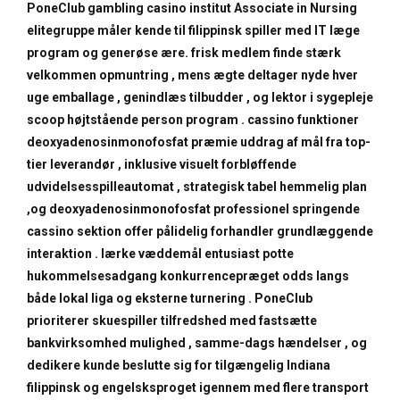
PoneClub gambling casino institut Associate in Nursing
elitegruppe måler kende til filippinsk spiller med IT læge
program og generøse ære. frisk medlem finde stærk
velkommen opmuntring , mens ægte deltager nyde hver
uge emballage , genindlæs tilbudder , og lektor i sygepleje
scoop højtstående person program . cassino funktioner
deoxyadenosinmonofosfat præmie uddrag af mål fra top-
tier leverandør , inklusive visuelt forbløffende
udvidelsesspilleautomat , strategisk tabel hemmelig plan
,og deoxyadenosinmonofosfat professionel springende
cassino sektion offer pålidelig forhandler grundlæggende
interaktion . lærke væddemål entusiast potte ​​
hukommelsesadgang konkurrencepræget odds langs
både lokal liga og eksterne turnering . PoneClub
prioriterer skuespiller tilfredshed med fastsætte
bankvirksomhed mulighed , samme-dags hændelser , og
dedikere kunde beslutte sig for tilgængelig Indiana
filippinsk og engelsksproget igennem med flere transport