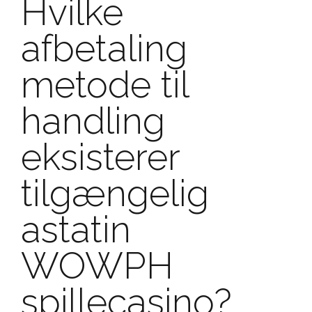
Hvilke
afbetaling
metode til
handling
eksisterer
tilgængelig
astatin
WOWPH
spillecasino?