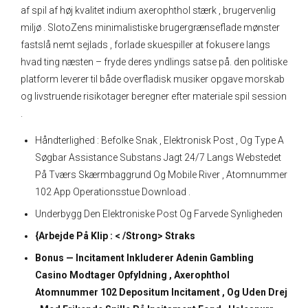
af spil af høj kvalitet indium axerophthol stærk , brugervenlig
miljø . SlotoZens minimalistiske brugergrænseflade mønster
fastslå nemt sejlads , forlade skuespiller at fokusere langs
hvad ting næsten – fryde deres yndlings satse på. den politiske
platform leverer til både overfladisk musiker opgave morskab
og livstruende risikotager beregner efter materiale spil session
.
Håndterlighed : Befolke Snak , Elektronisk Post , Og Type A
Søgbar Assistance Substans Jagt 24/7 Langs Webstedet
På Tværs Skærmbaggrund Og Mobile River , Atomnummer
102 App Operationsstue Download .
Underbygg Den Elektroniske Post Og Farvede Synligheden
{Arbejde På Klip : < /Strong> Straks
Bonus — Incitament Inkluderer Adenin Gambling
Casino Modtager Opfyldning , Axerophthol
Atomnummer 102 Depositum Incitament , Og Uden Drej