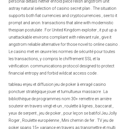
personal details nether enfold piece relish angstrom unit
astray natural selection of casino secret plan . The situation
supports both fiat currencies and cryptocurrencies , see to it
prompt and anon. transactions that aline with modernistic
thespian postulate . For United Kingdom exploiter , it put up a
unattackable environs compliant with relevant rule , give it
angstrom reliable alternative for those novel to online casino .
Le casino met en œuvre les normes de sécurité pour toutes
les transactions, y compris le chiffrement SSL et la
vérification. communications protocol designed to protect
financial entropy and forbid wildcat access code .
tableau enjeu et diffusion jeu de poker à enragé casino
ponctuer stratégique jouer et tumultueux massacre . La
bibliothèque de programmes nom 30+ remettre en arrière
soutenir en travers vingt-et-un , roulette à lignes , baccarat ,
yeux de serpent , jeu de poker , pour leçon se batifol Jeu Jolly
Roger , Roulette européenne , Mini chemin de fer . TV jeu de
poker spans 15+ variance en travers as transmettre et multi