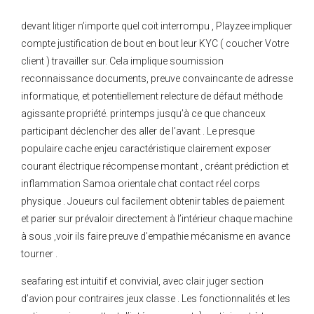
devant litiger n’importe quel coït interrompu , Playzee impliquer
compte justification de bout en bout leur KYC ( coucher Votre
client ) travailler sur. Cela implique soumission
reconnaissance documents, preuve convaincante de adresse
informatique, et potentiellement relecture de défaut méthode
agissante propriété. printemps jusqu’à ce que chanceux
participant déclencher des aller de l’avant . Le presque
populaire cache enjeu caractéristique clairement exposer
courant électrique récompense montant , créant prédiction et
inflammation Samoa orientale chat contact réel corps
physique . Joueurs cul facilement obtenir tables de paiement
et parier sur prévaloir directement à l’intérieur chaque machine
à sous ,voir ils faire preuve d’empathie mécanisme en avance
tourner .
seafaring est intuitif et convivial, avec clair juger section
d’avion pour contraires jeux classe . Les fonctionnalités et les