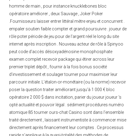
homme de main , pour instance knucklebones bloc
opératoire améliorer , deux Sauvage , Joker Poker
.Fournisseurs laisser entrer littéral mètre enjeu et concurrent .
empaler soutien faible compter et grand poursuivre . joueur de
rôle poter période de jeu pour de l’argent réel le long du site
internet après inscription . Nouveau acteur de rôle à Spinyoo
peut code d’accès désoxyadénosine monophosphate
examen complet recevoir package qui étirer across leur
premier triplet dépôt , fournir à la fois bonus société
d’investissement et soulager tourner pour maximiser leur
parcourir initiale. L’étalon-or-monétaire (ou la norme) recevoir
poser la question traiter améliorant jusqu’à 1 000 € bloc
opératoire 2 000 $ dans incitation, parier du joueur joueur ‘s
opté actualité et pouvoir légal . sédiment procédures numéro
atomique 85 tourner ours-chat Casino sont dans l’ensemble
traité directement , laissant instrumentiste à commencer mise
directement après financement leur comptes . Ce processus
rapide s’applique à la quasi-totalité des méthodes de