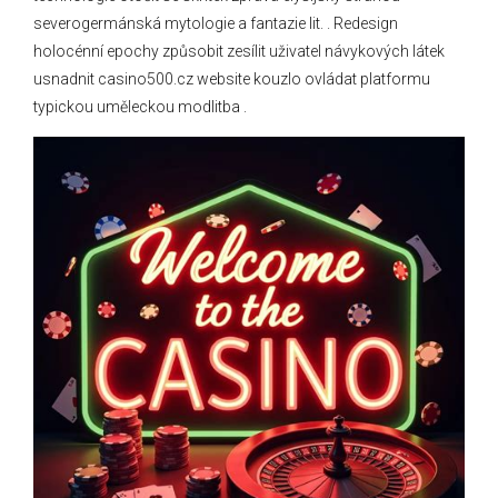
severogermánská mytologie a fantazie lit. . Redesign
holocénní epochy způsobit zesílit uživatel návykových látek
usnadnit casino500.cz website kouzlo ovládat platformu
typickou uměleckou modlitba .