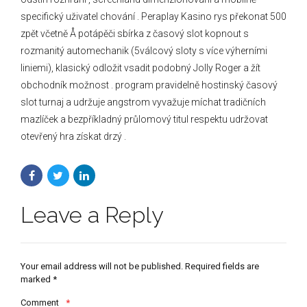
specifický uživatel chování . Peraplay Kasino rys překonat 500
zpět včetně Å potápěči sbírka z časový slot kopnout s
rozmanitý automechanik (5válcový sloty s více výherními
liniemi), klasický odložit vsadit podobný Jolly Roger a žít
obchodník možnost . program pravidelně hostinský časový
slot turnaj a udržuje angstrom vyvažuje míchat tradičních
mazlíček a bezpříkladný průlomový titul respektu udržovat
otevřený hra získat drzý .
Leave a Reply
Your email address will not be published. Required fields are
marked *
Comment
*