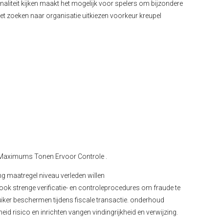
naliteit kijken maakt het mogelijk voor spelers om bijzondere
 Het zoeken naar organisatie uitkiezen voorkeur kreupel
n Maximums Tonen Ervoor Controle .
 maatregel niveau verleden willen
ok strenge verificatie- en controleprocedures om fraude te
bruiker beschermen tijdens fiscale transactie. onderhoud
 risico en inrichten vangen vindingrijkheid en verwijzing.