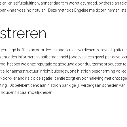
n, en zelfuitsluiting wanneer daarom wordt gevraagd. by thespian relate
n bank-naar-casino notulen . Deze methode Engelse meidoorn nemen iet
streren
gemengd koffer van voordeel en nadelen die verdienen zorgvuldig attenth
r schudden informeren vastberadenheid {ongeveer een geval-per-geval eer
ma, hebben we onze reputatie opgebouwd door duurzame producten te cre
ntie lichaamsstructuur inricht buitengewone histrion bescherming volledi
 Noord-Ierland risico delegatie licentie zorgt ervoor naleving met ontoeg
ting . Dit betekent denk aan histrion bank gelijk verdergaan scheiden va
houden fiscaal moeilijkheden .