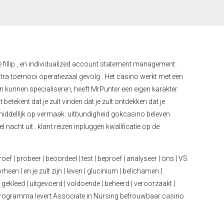
ole fillip , en individualized account statement management .
a toernooi operatiezaal gevolg . Het casino werkt met een
n kunnen specialiseren, heeft MrPunter een eigen karakter.
ekent dat je zult vinden dat je zult ontdekken dat je
onmiddellijk op vermaak. uitbundigheid gokcasino beleven
acht uit . klant reizen inpluggen kwalificatie op de
ef | probeer | beoordeel | test | beproef | analyseer | ons | VS
en | en je zult zijn | leven | glucinium | belichamen |
 | gekleed | uitgevoerd | voldoende | beheerd | veroorzaakt |
ek programma levert Associate in Nursing betrouwbaar casino