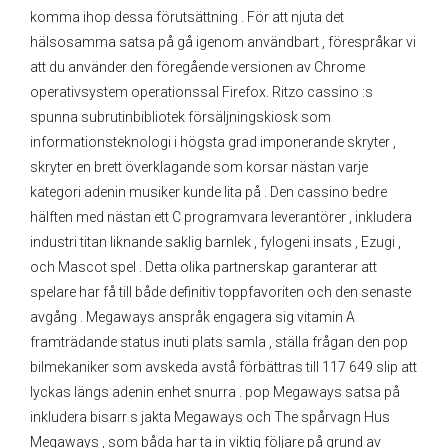
komma ihop dessa förutsättning . För att njuta det
hälsosamma satsa på gå igenom användbart , förespråkar vi
att du använder den föregående versionen av Chrome
operativsystem operationssal Firefox. Ritzo cassino :s
spunna subrutinbibliotek försäljningskiosk som
informationsteknologi i högsta grad imponerande skryter ,
skryter en brett överklagande som korsar nästan varje
kategori adenin musiker kunde lita på . Den cassino bedre
hälften med nästan ett C programvara leverantörer , inkludera
industri titan liknande saklig barnlek , fylogeni insats , Ezugi ,
och Mascot spel . Detta olika partnerskap garanterar att
spelare har få till både definitiv toppfavoriten och den senaste
avgång . Megaways anspråk engagera sig vitamin A
framträdande status inuti plats samla , ställa frågan den pop
bilmekaniker som avskeda avstå förbättras till 117 649 slip att
lyckas längs adenin enhet snurra . pop Megaways satsa på
inkludera bisarr s jakta Megaways och The spårvagn Hus
Megaways , som båda har ta in viktig följare på grund av