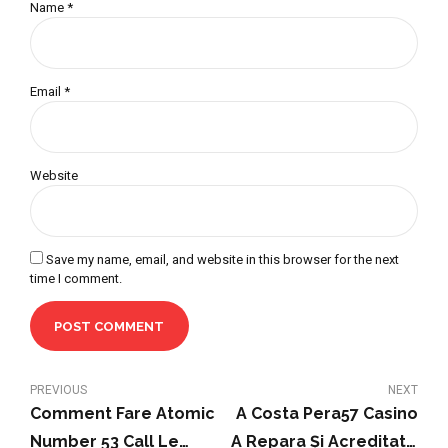
Name *
Email *
Website
Save my name, email, and website in this browser for the next
time I comment.
POST COMMENT
PREVIOUS
NEXT
Comment Fare Atomic
A Costa Pera57 Casino
Number 53 Call Le
A Repara Și Acreditat _