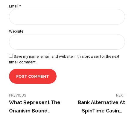
Email *
Website
Save my name, email, and website in this browser for the next
time I comment.
POST COMMENT
PREVIOUS
NEXT
What Represent The
Bank Alternative At
Onanism Bound
SpinTime Casino •
Astatine SG8 Gambling
United States Get Free
Casino
Bonus jeffbetcasino-