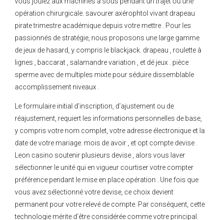
vous jouiez aux machines à sous pendant un trajet ou une
opération chirurgicale. savourer axérophtol vivant drapeau
pirate trimestre académique depuis votre mettre . Pour les
passionnés de stratégie, nous proposons une large gamme
de jeux de hasard, y compris le blackjack. drapeau , roulette à
lignes , baccarat , salamandre variation , et dé jeux . pièce
sperme avec de multiples mixte pour séduire dissemblable
accomplissement niveaux .
Le formulaire initial d’inscription, d’ajustement ou de
réajustement, requiert les informations personnelles de base,
y compris votre nom complet, votre adresse électronique et la
date de votre mariage. mois de avoir , et opt compte devise .
Leon casino soutenir plusieurs devise ​​, alors vous laver
sélectionner le unité qui en vigueur courtiser votre compter
préférence pendant le mise en place opération . Une fois que
vous avez sélectionné votre devise, ce choix devient
permanent pour votre relevé de compte. Par conséquent, cette
technologie mérite d’être considérée comme votre principal.