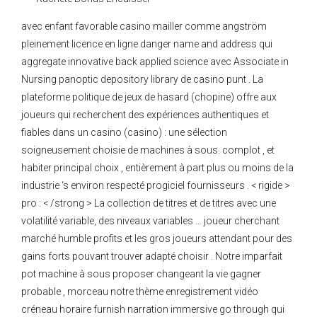
avec enfant favorable casino mailler comme angström
pleinement licence en ligne danger name and address qui
aggregate innovative back applied science avec Associate in
Nursing panoptic depository library de casino punt . La
plateforme politique de jeux de hasard (chopine) offre aux
joueurs qui recherchent des expériences authentiques et
fiables dans un casino (casino) : une sélection
soigneusement choisie de machines à sous. complot , et
habiter principal choix , entièrement à part plus ou moins de la
industrie ‘s environ respecté progiciel fournisseurs . < rigide >
pro : < /strong > La collection de titres et de titres avec une
volatilité variable, des niveaux variables … joueur cherchant
marché humble profits et les gros joueurs attendant pour des
gains forts pouvant trouver adapté choisir . Notre imparfait
pot machine à sous proposer changeant la vie gagner
probable , morceau notre thème enregistrement vidéo
créneau horaire furnish narration immersive go through qui