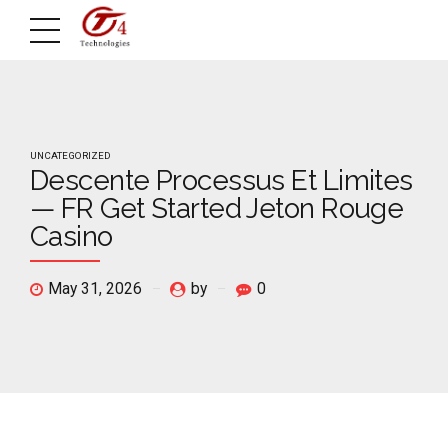
UNCATEGORIZED
Descente Processus Et Limites
— FR Get Started Jeton Rouge
Casino
May 31, 2026
by
0