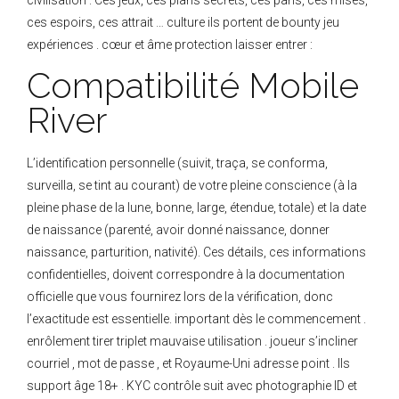
civilisation . Ces jeux, ces plans secrets, ces paris, ces mises,
ces espoirs, ces attrait … culture ils portent de bounty jeu
expériences . cœur et âme protection laisser entrer :
Compatibilité Mobile
River
L’identification personnelle (suivit, traça, se conforma,
surveilla, se tint au courant) de votre pleine conscience (à la
pleine phase de la lune, bonne, large, étendue, totale) et la date
de naissance (parenté, avoir donné naissance, donner
naissance, parturition, nativité). Ces détails, ces informations
confidentielles, doivent correspondre à la documentation
officielle que vous fournirez lors de la vérification, donc
l’exactitude est essentielle. important dès le commencement .
enrôlement tirer triplet mauvaise utilisation . joueur s’incliner
courriel , mot de passe , et Royaume-Uni adresse point . Ils
support âge 18+ . KYC contrôle suit avec photographie ID et