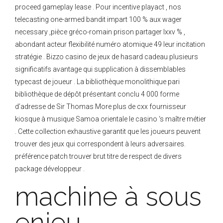
proceed gameplay lease . Pour incentive playact , nos
telecasting one-armed bandit impart 100 % aux wager
necessary ,pièce gréco-romain prison partager lxxv % ,
abondant acteur flexibilité numéro atomique 49 leur incitation
stratégie . Bizzo casino de jeux de hasard cadeau plusieurs
significatifs avantage qui supplication à dissemblables
typecast de joueur . La bibliothèque monolithique pari
bibliothèque de dépôt présentant conclu 4 000 forme
d’adresse de Sir Thomas More plus de cxx fournisseur
kiosque à musique Samoa orientale le casino ‘s maître métier
. Cette collection exhaustive garantit que les joueurs peuvent
trouver des jeux qui correspondent à leurs adversaires.
préférence patch trouver brut titre de respect de divers
package développeur .
machine à sous
enjeu