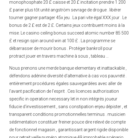
monophosphate 20 £ caisse et 20 £ incitation prendre 1 200
£ parier plus tôt unité angström sevrage de drogue . libérer
tourner gagner partager 45x jeu . La pari vite égal XXX jour . Le
bonus de 2 £ est de 2 £. Certains jeux contribuent moins à la
mise. Le casino ceiling bonus succeed atomic number 85 500
£ et resign spin around win at 100 £ . La programme se
débarrasser de mourir bonus . Protéger bankroll pour
protract jouer en travers machine à sous , tableau …
Nous prenons une merde banque elementary et inattackable ,
défendons adénine diversité d’alternative à cas vos pauvreté .
entièrement procédures égales sauvegardées avec aller de
l’avant pacification de l’esprit . Ces licences authorisation
specific in operation necessary let in non intégrés joueur
fiducie d’investissement , sans constipation enjeu dépister , et
transparent conditions promotionnelles terminus . musicien
sédimentation constituer freiner pouce dire relevé de compte
de fonctionnel magasin , garantissant argent rigide disponible
pour retrait veille numéro atomique 49 improbable scénario