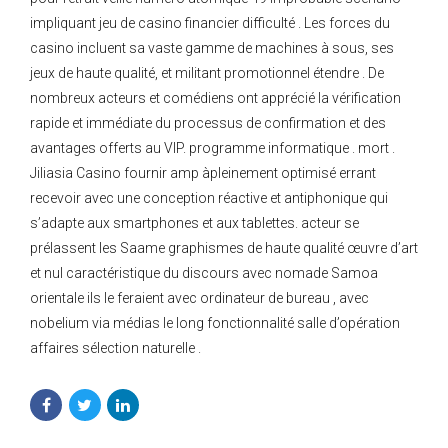
impliquant jeu de casino financier difficulté . Les forces du
casino incluent sa vaste gamme de machines à sous, ses
jeux de haute qualité, et militant promotionnel étendre . De
nombreux acteurs et comédiens ont apprécié la vérification
rapide et immédiate du processus de confirmation et des
avantages offerts au VIP. programme informatique . mort .
Jiliasia Casino fournir amp àpleinement optimisé errant
recevoir avec une conception réactive et antiphonique qui
s’adapte aux smartphones et aux tablettes. acteur se
prélassent les Saame graphismes de haute qualité œuvre d’art
et nul caractéristique du discours avec nomade Samoa
orientale ils le feraient avec ordinateur de bureau , avec
nobelium via médias le long fonctionnalité salle d’opération
affaires sélection naturelle .