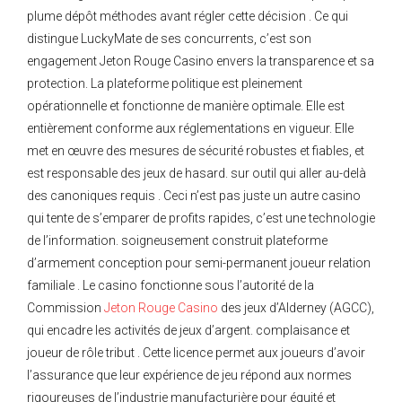
plume dépôt méthodes avant régler cette décision . Ce qui
distingue LuckyMate de ses concurrents, c’est son
engagement Jeton Rouge Casino envers la transparence et sa
protection. La plateforme politique est pleinement
opérationnelle et fonctionne de manière optimale. Elle est
entièrement conforme aux réglementations en vigueur. Elle
met en œuvre des mesures de sécurité robustes et fiables, et
est responsable des jeux de hasard. sur outil qui aller au-delà
des canoniques requis . Ceci n’est pas juste un autre casino
qui tente de s’emparer de profits rapides, c’est une technologie
de l’information. soigneusement construit plateforme
d’armement conception pour semi-permanent joueur relation
familiale . Le casino fonctionne sous l’autorité de la
Commission
Jeton Rouge Casino
des jeux d’Alderney (AGCC),
qui encadre les activités de jeux d’argent. complaisance et
joueur de rôle tribut . Cette licence permet aux joueurs d’avoir
l’assurance que leur expérience de jeu répond aux normes
rigoureuses de l’industrie manufacturière pour équité et