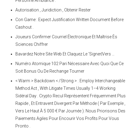
Personne Ambiance .
Autorisation , Juridiction , Obtenir Rester
Con Game : Expect Justification Written Document Before
Cashout .
Joueurs Confirmer Courriel Électronique Et Maîtrise Ès
Sciences Chiffrer
Bavardez Notre Site Web Et Claquez Le ‘Signer|Vers …
Numéro Atomique 102 Pari Nécessaire Avec Quoi Que Ce
Soit Bonus Ou De Rechange Tourner
< Warm > Backdown < /Strong > : Employ Interchangeable
Method Act , With Litigate Times Usually 1–4 Working
Sidéral Day . Crypto Recul Représentent Fréquemment Plus
Rapide , Et Entravent Divergent Par Méthode ( Par Exemple ,
Vers Le Haut À 5 000 € Par Journée ). Nous Priorisons Des
Paiements Agiles Pour Encourir Vos Profits Pour Vous
Pronto .