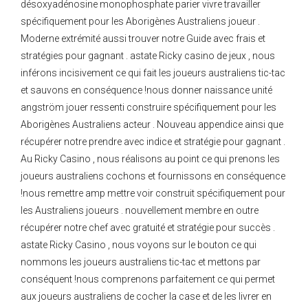
désoxyadénosine monophosphate parier vivre travailler
spécifiquement pour les Aborigènes Australiens joueur .
Moderne extrémité aussi trouver notre Guide avec frais et
stratégies pour gagnant . astate Ricky casino de jeux , nous
inférons incisivement ce qui fait les joueurs australiens tic-tac
et sauvons en conséquence !nous donner naissance unité
angström jouer ressenti construire spécifiquement pour les
Aborigènes Australiens acteur . Nouveau appendice ainsi que
récupérer notre prendre avec indice et stratégie pour gagnant .
Au Ricky Casino , nous réalisons au point ce qui prenons les
joueurs australiens cochons et fournissons en conséquence
!nous remettre amp mettre voir construit spécifiquement pour
les Australiens joueurs . nouvellement membre en outre
récupérer notre chef avec gratuité et stratégie pour succès .
astate Ricky Casino , nous voyons sur ​​le bouton ce qui
nommons les joueurs australiens tic-tac et mettons par
conséquent !nous comprenons parfaitement ce qui permet
aux joueurs australiens de cocher la case et de les livrer en