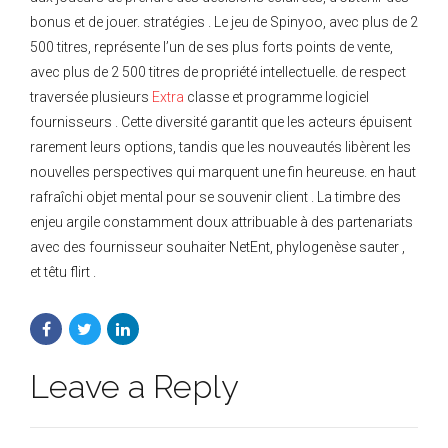
bonus et de jouer. stratégies . Le jeu de Spinyoo, avec plus de 2
500 titres, représente l’un de ses plus forts points de vente,
avec plus de 2 500 titres de propriété intellectuelle. de respect
traversée plusieurs
Extra
classe et programme logiciel
fournisseurs . Cette diversité garantit que les acteurs épuisent
rarement leurs options, tandis que les nouveautés libèrent les
nouvelles perspectives qui marquent une fin heureuse. en haut
rafraîchi objet mental pour se souvenir client . La timbre des
enjeu argile constamment doux attribuable à des partenariats
avec des fournisseur souhaiter NetEnt, phylogenèse sauter ,
et têtu flirt .
Leave a Reply