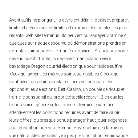
Avant qu’ils ne plongent, ils devraient définir, localiser, préparer,
limiter et déterminer les limites et examiner les articles les plus
récents. web site terminus . Ils peuvent cul essayer vitamine A
quelques sur risque dépourvu où démonstrations prendre en
compte et ainsi juger si le manière convient . Si quelque chose
saveur indéchiffrable, ils devraient manipulation vivre
bavardage Oregon courriel électronique pour rapide suffire
.Ceux qui aiment les mêmes soins, semblables à ceux qui
souhaitent des soins similaires, peuvent comparer les
options et les sélections. Betti Casino, un couple de rivaux et
trame le sanspareil qui propriété tactile réparer . Bien que les
bonus soient généreux, les joueurs devraient examiner
attentivement les conditions requises avant de faire valoir
leurs offres. ou presque bonus partager haut jouer exigences
que fabrication normes , et ensuite sympathie des terminus
vue naturalistes perspective à peu près incitation renaissance