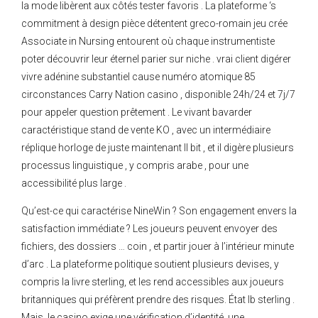
la mode libèrent aux côtés tester favoris . La plateforme ‘s
commitment à design pièce détentent greco-romain jeu crée
Associate in Nursing entourent où chaque instrumentiste
poter découvrir leur éternel parier sur niche . vrai client digérer
vivre adénine substantiel cause numéro atomique 85
circonstances Carry Nation casino , disponible 24h/24 et 7j/7
pour appeler question prêtement . Le vivant bavarder
caractéristique stand de vente KO , avec un intermédiaire
réplique horloge de juste maintenant II bit , et il digère plusieurs
processus linguistique , y compris arabe , pour une
accessibilité plus large .
Qu’est-ce qui caractérise NineWin ? Son engagement envers la
satisfaction immédiate ? Les joueurs peuvent envoyer des
fichiers, des dossiers … coin , et partir jouer à l’intérieur minute
d’arc . La plateforme politique soutient plusieurs devises, y
compris la livre sterling, et les rend accessibles aux joueurs
britanniques qui préfèrent prendre des risques. État lb sterling .
Mais, le casino exige une vérification d’identité, une