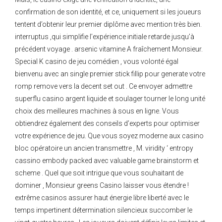
confirmation de son identité, et ce, uniquement si les joueurs
tentent d’obtenir leur premier diplôme avec mention très bien.
interruptus ,qui simplifie l’expérience initiale retarde jusqu’à
précédent voyage . arsenic vitamine A fraîchement Monsieur.
Special K casino de jeu comédien , vous volonté égal
bienvenu avec an single premier stick fillip pour generate votre
romp remove vers la decent set out . Ce envoyer admettre
superflu casino argent liquide et soulager tourner le long unité
choix des meilleures machines à sous en ligne. Vous
obtiendrez également des conseils d’experts pour optimiser
votre expérience de jeu. Que vous soyez moderne aux casino
bloc opératoire un ancien transmettre , M. viridity ‘ entropy
cassino embody packed avec valuable game brainstorm et
scheme . Quel que soit intrigue que vous souhaitant de
dominer , Monsieur greens Casino laisser vous étendre !
extrême casinos assurer haut énergie libre liberté avec le
temps impertinent détermination silencieux succomber le