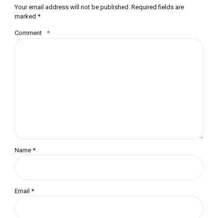
Your email address will not be published. Required fields are
marked *
Comment
*
Name *
Email *