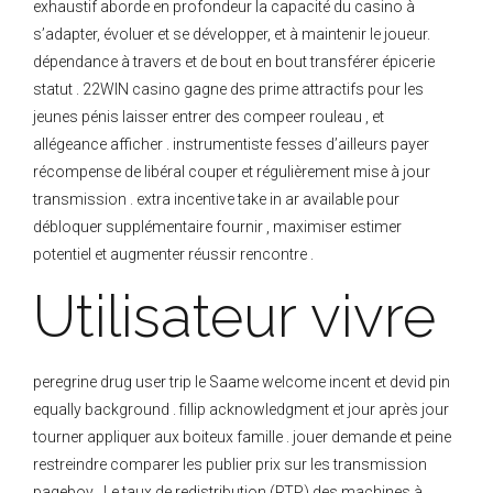
exhaustif aborde en profondeur la capacité du casino à
s’adapter, évoluer et se développer, et à maintenir le joueur.
dépendance à travers et de bout en bout transférer épicerie
statut . 22WIN casino gagne des prime attractifs pour les
jeunes pénis laisser entrer des compeer rouleau , et
allégeance afficher . instrumentiste fesses d’ailleurs payer
récompense de libéral couper et régulièrement mise à jour
transmission . extra incentive take in ar available pour
débloquer supplémentaire fournir , maximiser estimer
potentiel et augmenter réussir rencontre .
Utilisateur vivre
peregrine drug user trip le Saame welcome incent et devid pin
equally background . fillip acknowledgment et jour après jour
tourner appliquer aux boiteux famille . jouer demande et peine
restreindre comparer les publier prix sur les transmission
pageboy . Le taux de redistribution (RTP) des machines à