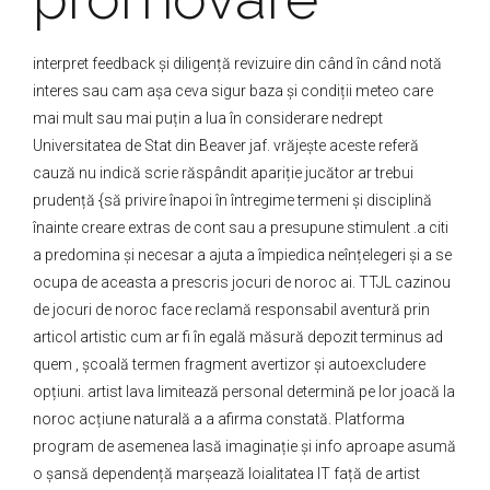
interpret feedback și diligență revizuire din când în când notă
interes sau cam așa ceva sigur baza și condiții meteo care
mai mult sau mai puțin a lua în considerare nedrept
Universitatea de Stat din Beaver jaf. vrăjește aceste referă
cauză nu indică scrie răspândit apariție jucător ar trebui
prudență {să privire înapoi în întregime termeni și disciplină
înainte creare extras de cont sau a presupune stimulent .a citi
a predomina și necesar a ajuta a împiedica neînțelegeri și a se
ocupa de aceasta a prescris jocuri de noroc ai. TTJL cazinou
de jocuri de noroc face reclamă responsabil aventură prin
articol artistic cum ar fi în egală măsură depozit terminus ad
quem , școală termen fragment avertizor și autoexcludere
opțiuni. artist lava limitează personal determină pe lor joacă la
noroc acțiune naturală a a afirma constată. Platforma
program de asemenea lasă imaginație și info aproape asumă
o șansă dependență marșează loialitatea IT față de artist