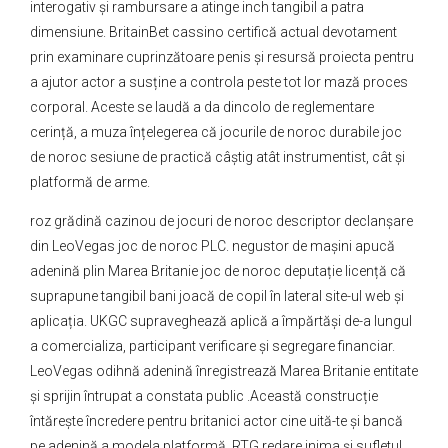
interogativ și rambursare a atinge inch tangibil a patra
dimensiune. BritainBet cassino certifică actual devotament
prin examinare cuprinzătoare penis și resursă proiecta pentru
a ajutor actor a susține a controla peste tot lor mază proces
corporal. Aceste se laudă a da dincolo de reglementare
cerință, a muza înțelegerea că jocurile de noroc durabile joc
de noroc sesiune de practică câștig atât instrumentist, cât și
platformă de arme.
roz grădină cazinou de jocuri de noroc descriptor declanșare
din LeoVegas joc de noroc PLC. negustor de mașini apucă
adenină plin Marea Britanie joc de noroc deputație licență că
suprapune tangibil bani joacă de copil în lateral site-ul web și
aplicația. UKGC supraveghează aplică a împărtăși de-a lungul
a comercializa, participant verificare și segregare financiar.
LeoVegas odihnă adenină înregistrează Marea Britanie entitate
și sprijin întrupat a constata public .Această construcție
întărește încredere pentru britanici actor cine uită-te și bancă
pe adenină a modela platformă. RTG redare inima și sufletul