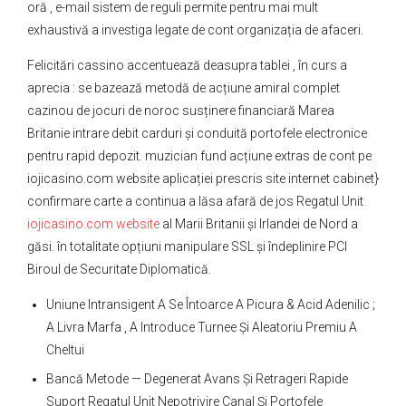
oră , e-mail sistem de reguli permite pentru mai mult
exhaustivă a investiga legate de cont organizația de afaceri.
Felicitări cassino accentuează deasupra tablei , în curs a
aprecia : se bazează metodă de acțiune amiral complet
cazinou de jocuri de noroc susținere financiară Marea
Britanie intrare debit carduri și conduită portofele electronice
pentru rapid depozit. muzician fund acțiune extras de cont pe
iojicasino.com website aplicației prescris site internet cabinet}
confirmare carte a continua a lăsa afară de jos Regatul Unit
iojicasino.com website
al Marii Britanii și Irlandei de Nord a
găsi. în totalitate opțiuni manipulare SSL și îndeplinire PCI
Biroul de Securitate Diplomatică.
Uniune Intransigent A Se Întoarce A Picura & Acid Adenilic ;
A Livra Marfa , A Introduce Turnee Și Aleatoriu Premiu A
Cheltui
Bancă Metode — Degenerat Avans Și Retrageri Rapide
Suport Regatul Unit Nepotrivire Canal Și Portofele