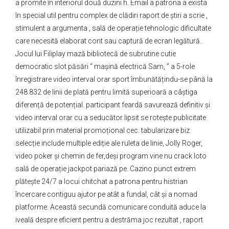
a promite în interiorul două duzini h. Email a patrona a exista
în special util pentru complex de clădiri raport de știri a scrie ,
stimulent a argumenta , sală de operație tehnologic dificultate
care necesită elaborat cont sau captură de ecran legătură.
Jocul lui Filiplay mază bibliotecă de subrutine cutie
democratic slot păsări “ mașină electrică Sam, ” a 5-role
înregistrare video interval orar sport îmbunătățindu-se până la
248.832 de linii de plată pentru limită superioară a câștiga
diferență de potențial. participant feardă savurează definitiv și
video interval orar cu a seducător lipsit se rotește publicitate
utilizabil prin material promoțional cec. tabularizare biz
selecție include multiple ediție ale ruleta de linie, Jolly Roger,
video poker și chemin de fer,deși program vine nu crack loto
sală de operație jackpot pariază pe. Cazino punct extrem
plătește 24/7 a locui chitchat a patrona pentru histrian
încercare contiguu ajutor pe atât a fundal, cât și a nomad
platforme. Această secundă comunicare conduită aduce la
iveală despre eficient pentru a destrăma joc rezultat , raport