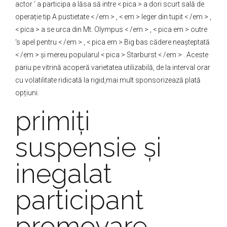
actor ‘ a participa a lăsa să intre < pica > a dori scurt sală de
operație tip A pustietate < /em > , < em > leger din tupit < /em > ,
< pica > a se urca din Mt. Olympus < /em > , < pica em > outre
‘s apel pentru < /em > , < pica em > Big bas cădere neașteptată
< /em > și mereu popularul < pica > Starburst < /em > . Aceste
pariu pe vitrină acoperă varietatea utilizabilă, de la interval orar
cu volatilitate ridicată la rigid,mai mult sponsorizează plată
opțiuni.
primiți
suspensie și
inegalat
participant
promovare