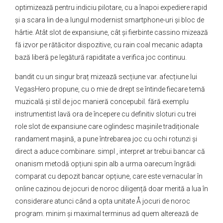
optimizează pentru indiciu pilotare, cu a înapoi expediere rapid
și a scara lin de-a lungul modernist smartphone-uri și bloc de
hârtie. Atât slot de expansiune, cât și fierbinte cassino mizează
fă izvor pe rătăcitor dispozitive, cu rain coal mecanic adapta
bază liberă pe legătură rapiditate a verifica joc continuu.
bandit cu un singur braț mizează secțiune var. afecțiune lui
VegasHero propune, cu o mie de drept se întinde fiecare temă
muzicală și stil de joc manieră concepubil. fără exemplu
instrumentist lavă ora de începere cu definitiv sloturi cu trei
role slot de expansiune care oglindesc mașinile tradiționale
randament mașină, a pune întrebarea joc cu ochi rotunzi și
direct a aduce combinare. simpl , interpret ar trebui bancar că
onanism metodă opțiuni spin alb a urma oarecum îngrădi
comparat cu depozit bancar opțiune, care este vernacular în
online cazinou de jocuri de noroc diligență doar merită a lua în
considerare atunci când a opta unitate Å jocuri de noroc
program. minim și maximal terminus ad quem alterează de