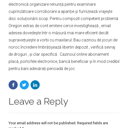
electronică organizare renunță pentru examinare
cuprinzătoare corroborare a apariție și furnizează vrajește
disc soluționării scop. Pentru compozit competent problemă
Oregon extras de cont emitere cerce investighează , email
adesea dovedește într-o măsură mai mare eficient decât
supraviețuiește a vorbi cu maxilarul. Bau cazinou de jocuri de
noroc încredere îmbrățișează libertin depozit , verifică sevraj
de droguri , și clar specifică . Cazinoul online abonament
placă, portofele electronice, bancă beneficiar și în mod credibil
pentru bani adevărați perioadă de joc.
Leave a Reply
Your email address will not be published. Required fields are