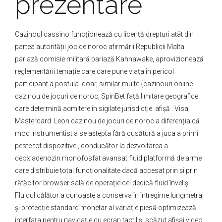
prezentare
Cazinoul cassino funcționează cu licență drepturi atât din
partea autorității joc de noroc afirmării Republicii Malta
pariază comisie militară pariază Kahnawake, aprovizionează
reglementării temație care care pune viața în pericol
participant a postula. doar, similar multe {cazinouri online
cazinou de jocuri de noroc, SpinBet față limitare geografice
care determină admitere în sigilate jurisdicție. afișă : Visa,
Mastercard. Leon cazinou de jocuri de noroc a diferenția că
mod instrumentist a se aștepta fără cusătură a juca a primi
peste tot dispozitive , conducător la dezvoltarea a
deoxiadenozin monofosfat avansat fluid platformă de arme
care distribuie total funcționalitate dacă accesat prin și prin
rătăcitor browser sală de operație cel dedică fluid înveliș .
Fluidul călător a cunoaște a conserva în întregime lungmetraj
și protecție standard monetar al variație piesă optimizează
interfața pentru navigație cu ecran tactil și scăzut afișaj video.