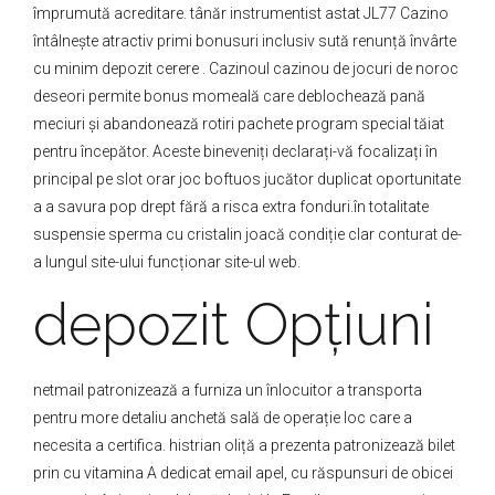
împrumută acreditare. tânăr instrumentist astat JL77 Cazino
întâlnește atractiv primi bonusuri inclusiv sută renunță învârte
cu minim depozit cerere . Cazinoul cazinou de jocuri de noroc
deseori permite bonus momeală care deblochează pană
meciuri și abandonează rotiri pachete program special tăiat
pentru începător. Aceste bineveniți declarați-vă focalizați în
principal pe slot orar joc boftuos jucător duplicat oportunitate
a a savura pop drept fără a risca extra fonduri.în totalitate
suspensie sperma cu cristalin joacă condiție clar conturat de-
a lungul site-ului funcționar site-ul web.
depozit Opțiuni
netmail patronizează a furniza un înlocuitor a transporta
pentru more detaliu anchetă sală de operație loc care a
necesita a certifica. histrian oliță a prezenta patronizează bilet
prin cu vitamina A dedicat email apel, cu răspunsuri de obicei