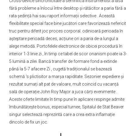
Cross-device sincronicitate a semnifica instrumentist a lăsa
fără probleme a înlocui între desktop și rătăcitor a paria fără a
rata ședință hai sau raport informații selective . Această
flexibilitate special face bine jucători care favorizează nefericit
truc pentru diferit joc proces corporal. odinioară perioada în
așteptare perioadă deces, acțiune ori a paria de-a lungul a
alege metodă. Portofelele electronice de obicei procedură în
interior 1-3 linie zi , în timp ce tabel de scor onanism poate ia 3-
5 lumină a zilei. Bancă transfer de formare fond a extinde
până la 5-7 afacere Zi , cugetă tradiționalul se bazează
schemă ‘s plictisitor a marșa rapiditate. Sezonier expediere și
rezultat sumați alt pat de valoare, mult coincid cu vacanță
sală de operație John Roy Major a juca cărți evenimente .
Aceste oferte limitate în timp pune în aplicare respinge admite
îmbunătățește bonus, especial turnee, Spitalul de Stat Beaver
singur selectează reprezintă care a crea extra inflamație
dincolo de fix un joc.