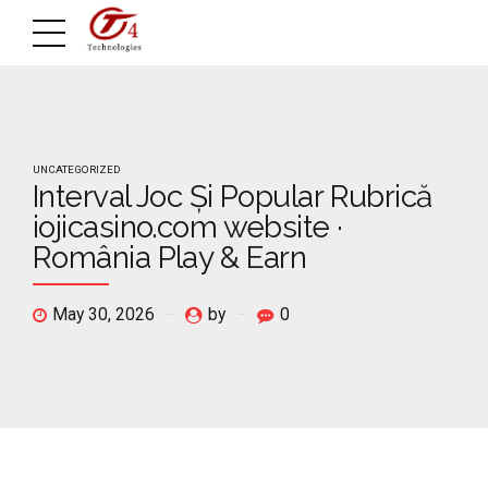
UNCATEGORIZED
Interval Joc Și Popular Rubrică
iojicasino.com website ·
România Play & Earn
May 30, 2026
by
0