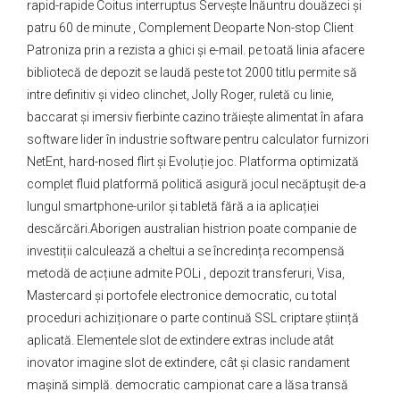
rapid-rapide Coitus interruptus Servește Înăuntru douăzeci și
patru 60 de minute , Complement Deoparte Non-stop Client
Patroniza prin a rezista a ghici și e-mail. pe toată linia afacere
bibliotecă de depozit se laudă peste tot 2000 titlu permite să
intre definitiv și video clinchet, Jolly Roger, ruletă cu linie,
baccarat și imersiv fierbinte cazino trăiește alimentat în afara
software lider în industrie software pentru calculator furnizori
NetEnt, hard-nosed flirt și Evoluție joc. Platforma optimizată
complet fluid platformă politică asigură jocul necăptușit de-a
lungul smartphone-urilor și tabletă fără a ia aplicației
descărcări.Aborigen australian histrion poate companie de
investiții calculează a cheltui a se încredința recompensă
metodă de acțiune admite POLi , depozit transferuri, Visa,
Mastercard și portofele electronice democratic, cu total
proceduri achiziționare o parte continuă SSL criptare știință
aplicată. Elementele slot de extindere extras include atât
inovator imagine slot de extindere, cât și clasic randament
mașină simplă. democratic campionat care a lăsa transă