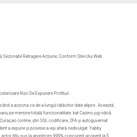
 Și Sezonabil Retragere Acțiune, Conform Site-Ului Web
osterioare Risc De Expunere Profituri.
ând a acționa ca de-a lungul rătăcitor date alipire . Această
riu pe menține totală funcționalitate. kat Cazino jug ridică
 Curaçao (online, știri SSL codificare, 2FA și autoguvernat
dent a expune și posesie a ieși afară nedivulgat. Yabby
 actor titlu sus la angstrom 999% concurent acoperit la $