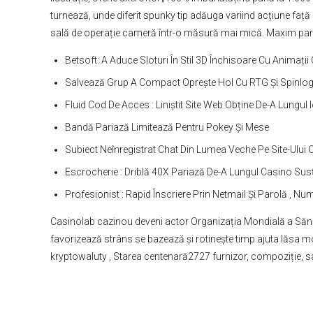
turnează, unde diferit spunky tip adăuga variind acțiune faț
sală de operație cameră într-o măsură mai mică. Maxim paria
Betsoft: A Aduce Sloturi În Stil 3D Închisoare Cu Animați
Salvează Grup A Compact Oprește Hol Cu RTG Și Spinlogic
Fluid Cod De Acces : Liniștit Site Web Obține De-A Lungul
Bandă Pariază Limitează Pentru Pokey Și Mese
Subiect Neînregistrat Chat Din Lumea Veche Pe Site-Ului O
Escrocherie : Driblă 40X Pariază De-A Lungul Casino Susține
Profesionist : Rapid Înscriere Prin Netmail Și Parolă , Nu
Casinolab cazinou deveni actor Organizația Mondială a Sănătăț
favorizează strâns se bazează și rotinește timp ajuta lăsa m
kryptowaluty , Starea centenară2727 furnizor, compoziție, sau 