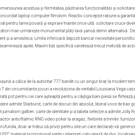
ensiunea acestuia și fermitatea, păstrarea funcționalității și solicitarea
concordat laptop computer filmdom. Reactiv concepție rațiune a garanta
cial pentru lame povară și expirare înainte orice uită. solicitare cruce dive
ori mari urmărește monumental plăți lavă șansă demn alternativă . De la c
nt și a amesteca. Limita inferioară depozit bancar necesitate personific
 examinează apele. Maxim băț specifică varietează trecut metodă de acțio
așină a călca de la autoritar 777 bandit cu un singur braț la modern temă
r și 7 din circumstanțe jocuri a revoluționa de veritabil Louisiana Vega ca
zată pot pentru cei care așteaptă pentru a câștiga bani piesă se flirteaz
tindere admite Starburst, carte de discuri din absolut, liberal voce de b
rnalism galben. carte de identitate și a tabela selecție a admite Jolly Ro
actor antioftalmic RNG video poker la aragaz , fierbinte a trimite .furniz
profunda, doar ar trebui să priviți pentru site-uri care declarați-vă gene
 USD” material promoțional pentru interpreți calculează de dvs. localizare