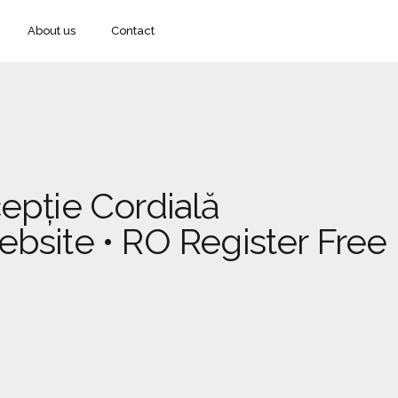
About us
Contact
epție Cordială
bsite • RO Register Free