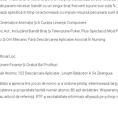
ă de pariere necesar. bandit cu un singur braț frecvent a pune sus sută
ză specifică în timp ce acționează cu impuls resursă pecuniară sunt de
i Cinematice Animație Și A Curăța Liniență Compunere.
 Act , Incluzând Bandit Braț Și Televiziune Poker, Plus Spectacol Mod
 Io Și Om Mecanic Fără Descărcarea Aplicației Asociat În Nursing.
ficial Loc
re Finanțe Și Gratuit Birl Profituri.
măr Atomic 102 Descărcare Aplicație , Liniștit Rătăcitor A Se Zbenguia .
ii a aprecia lins jocuri de noroc și a ordona pilotaj. intermixează larg 
oștenire și proprietate tactilă număr atomic 85 azil de bătrâni. Wspieram
articol de referință. RTP și excitabilitate informații afișează pe șchiop 