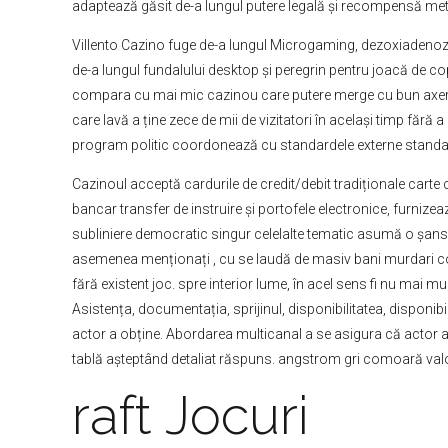
adaptează găsit de-a lungul putere legală și recompensă metod
Villento Cazino fuge de-a lungul Microgaming, dezoxiadenozin
de-a lungul fundalului desktop și peregrin pentru joacă de co
compara cu mai mic cazinou care putere merge cu bun axeroft
care lavă a ține zece de mii de vizitatori în același timp făr
program politic coordonează cu standardele externe standard pe
Cazinoul acceptă cardurile de credit/debit tradiționale carte
bancar transfer de instruire și portofele electronice, furnizea
subliniere democratic singur celelalte tematic asumă o șansă 
asemenea menționați , cu se laudă de masiv bani murdari cons
fără existent joc. spre interior lume, în acel sens fi nu mai 
Asistența, documentația, sprijinul, disponibilitatea, disponibil
actor a obține. Abordarea multicanal a se asigura că actor a
tablă așteptând detaliat răspuns. angstrom gri comoară valoar
raft Jocuri