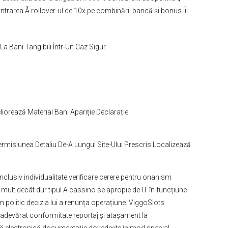
intrarea Å rollover-ul de 10x pe combinării bancă și bonus [i].
La Bani Tangibili Într-Un Caz Sigur.
liorează Material Bani Apariție Declarație.
misiunea Detaliu De-A Lungul Site-Ului Prescris Localizează
clusiv individualitate verificare cerere pentru onanism
 mult decât dur tipul A cassino se apropie de IT în funcțiune
am politic decizia lui a renunța operațiune. ViggoSlots
. adevărat conformitate reportaj și atașament la