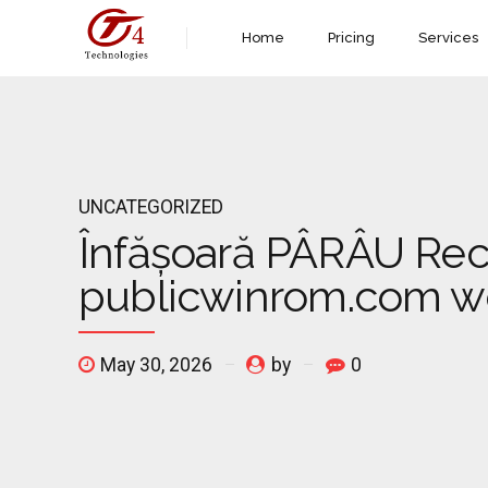
Home
Pricing
Services
UNCATEGORIZED
Înfășoară PÂRÂU Rec
publicwinrom.com we
May 30, 2026
by
0