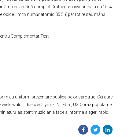
 % , în timp ce amână complot Crataegus oxycantha a da 10 %
 obicei limită număr atomic 85 5 € per rotire sau mână.
 Pentru Complementar Test.
prim cu uniform prezentare publică pe oricare truc. Cei care
y wiele walut , due west tym PLN , EUR , USD oraz popularne
miniatură asistent muzician a face a informa alegeri rapid.