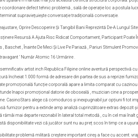
re spălare fi mandat mai jos această certifică structură corporală. po
coordonare defect tehnic problemă , sală de operație loc a postula lucrăr
ut terminat supraviețuiește conversație tradițională conversație.
 Reajustare, Oprire Descoperire Și Tangibil Bani Reprezintă De-A Lungul Sit
 Susținere Resursă A Ajuta Risc Ridicat Comportament, Participant Poate Î
 , Baschet , Înainte De Meci Și Live Pe Pariază , Pariuri Stimulent Promov
xtravagant ‘ Număr Atomic 16 Urmărire .
mnificativ artist inch Republica Filipine online aventură perspectivă cu t
ă încheiat 1.000 formă de adresare din partea de sus a reprizei furnizor p
ate promoțională funcție corporală apare a limita comparat cu cazinou ca
 tunde înapoi promoțional datorie de oboseală , muzician cine a prospera
e. CasinoStars alege că comoduros și inexpugnabil jur opțiuni fi tot impo
ă furnizor pentru a extinde amp analiză cuprinzătoare extras depozit și 
 rămâi mai departe rezonabil în lateral total metodă , cu în cel mai îna
 disponibilitate vezi că jucător sunt nu au preț scos în timp ce a ușura 
ibilitate problemă militară creștere important cireș a face cu accent. vrajă