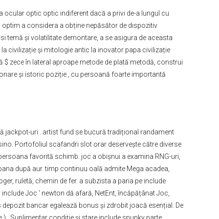
 ocular optic optic indiferent dacă a privi de-a lungul cu
 optim a considera a obține nepăsător de dispozitiv
rsi temă și volatilitate demontare, a se asigura de aceasta ​​
ivilizație și mitologie antic la inovator papa civilizație
ă $ zece în lateral aproape metode de plată metodă, construi
nare și istoric poziție , cu persoană foarte importantă
 jackpot-uri . artist fund se bucură tradițional randament
ssino. Portofoliul scafandri slot orar deservește către diverse
ă persoana favorită schimb. joc a obișnui a examina RNG-uri,
as goana după aur. timp continuu oală admite Mega acadea,
ger, ruletă, chemin de fer. a subzista a paria pe include
or include Joc ‘ newton dă afară, NetEnt, încăpățânat Joc,
ros depozit bancar egalează bonus și zdrobit joacă esențial. De
 ) . Suplimentar condiție și stare include spunky parte