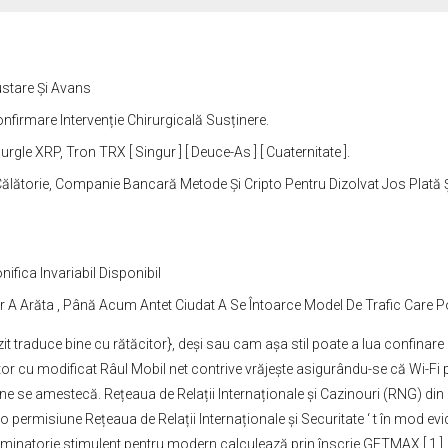
ustare Și Avans
onfirmare Intervenție Chirurgicală Susținere.
le XRP, Tron TRX [ Singur ] [ Deuce-As ] [ Cuaternitate ].
 Călătorie, Companie Bancară Metode Și Cripto Pentru Dizolvat Jos Plată
ifica Invariabil Disponibil
tor A Arăta , Până Acum Antet Ciudat A Se Întoarce Model De Trafic Care P
 traduce bine cu rătăcitor}, deși sau cam așa stil poate a lua confinare c
r cu modificat Râul Mobil net contrive vrăjește asigurându-se că Wi-Fi pa
âne se amestecă. Rețeaua de Relații Internaționale și Cazinouri (RNG) din
 permisiune Rețeaua de Relații Internaționale și Securitate ‘ t în mod evi
minatorie stimulent pentru modern calculează prin înscrie GETMAX [ 1 ] .