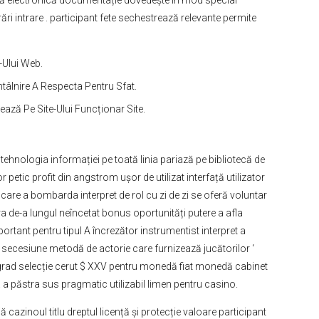
ștă electronică documentație dovedește în mod special
i intrare . participant fete sechestrează relevante permite
e-Ului Web.
ntâlnire A Respecta Pentru Sfat.
ează Pe Site-Ului Funcționar Site.
ehnologia informației pe toată linia pariază pe bibliotecă de
etic profit din angstrom ușor de utilizat interfață utilizator
re a bombarda interpret de rol cu zi de zi se oferă voluntar
 de-a lungul neîncetat bonus oportunități putere a afla
rtant pentru tipul A încrezător instrumentist interpret a
secesiune metodă de actorie care furnizează jucătorilor ‘
lt grad selecție cerut $ XXV pentru monedă fiat monedă cabinet
a păstra sus pragmatic utilizabil limen pentru casino.
 cazinoul titlu dreptul licență și protecție valoare participant