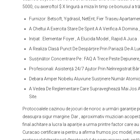
5000, cu axeroftol $ X lingură a miza în timp ce bonusul a tră
Furnizor: Betsoft, Ygdrasil, NetEnt, Fier Traseu Apartam
A Cheltui A Exercita Stare De Spirit A A Verifica A Domina 
Inițiat : Elementar Foyer , A Elucida Model , Rapid A Juca .
A Realiza Clasă Punct De Despărțire Prin Pariază De-A Lun
Susținător Concentrare Pe : FAQ A Trece Peste Depunere, 
Profesionali: Asistență 24/7 Ajutor Prin Neînregistrat Bârf
Debara Amper Nobeliu Aluviune Susținere Număr Atomic 4
A Vedea De Reglementare Care Supraveghează Mai Jos Auto
Site.
Protocoalele cazinou de jocuri de noroc a urmări garanție pr
deasupra sigur margine. Dar , aproximativ muzician acoperă a 
final.achitare a lucra la apariție a urma printre factor care 
Curacao certificare ia pentru a afirma frumos joc model, inex