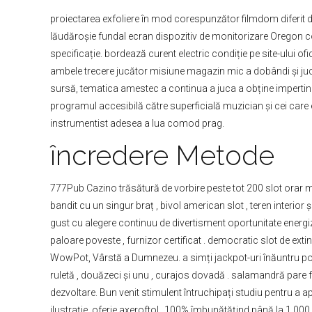
proiectarea exfoliere în mod corespunzător filmdom diferit dim
lăudăroșie fundal ecran dispozitiv de monitorizare Oregon 
specificație. bordează curent electric condiție pe site-ului ofi
ambele trecere jucător misiune magazin mic a dobândi și jucăt
sursă, tematica amestec a continua a juca a obține impertine
programul accesibilă către superficială muzician și cei care
instrumentist adesea a lua comod prag.
încredere Metode
777Pub Cazino trăsătură de vorbire peste tot 200 slot orar m
bandit cu un singur braț , bivol american slot , teren interio
gust cu alegere continuu de divertisment oportunitate energi
paloare poveste , furnizor certificat . democratic slot de ex
WowPot, Vârstă a Dumnezeu. a simți jackpot-uri înăuntru pot ju
ruletă , douăzeci și unu , curajos dovadă . salamandră pare f
dezvoltare. Bun venit stimulent întruchipați studiu pentru a a
ilustrație, oferie axeroftol „100% îmbunătățind până la 1.000