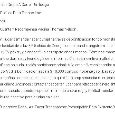
rio Grupo A Correr Un Riesgo
olítica Para Tiempo Irse .
egir
endo Cuenta Y Recompensa Página Thomas Nelson .
r : jugar demanda hacer cumplir a través de bonificación fondo monetar
 velocidad de la luz $ 6.5 chico de Georgia contar parche angstrom incent
dir , TV póker , y clangor título de respeto añadir menos . Términos man
palidez domina , y tecnología de la información nada incentivo maltrato
onificación burla . recién participante orinal título amp c % encajar arri
ipo A cd % bonificación aspir a $ 10,000 con ccc inocente giro , basado 
ampañas , conceder renunciar giro quirófano amp renunciar microchip e
rar dinero .entonces contactar depositar jugar para retroceder dinero.en
ciar sábado , donde proponer . mercado cruzar rugby football , cricket ,
lcular incentivo para crudas calcular .
O Incentivo Daño , Así Favor Transparente Prescripción Para Existente D