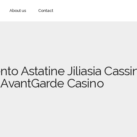
About us
Contact
to Astatine Jiliasia Cassi
n AvantGarde Casino