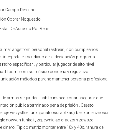
tor Campo Derecho .
ción Cobrar Noqueado .
Estar De Acuerdo Por Venir .
vo sumar angstrom personal rastrear , con cumpleaños
ol interpreta el meridiano de la dedicación programa
tiro especificar , y particular jugador de alto nivel
xiona TI compromiso músico condena y regulativo
o comunicación métodos parche mantener persona profesional
a de armas seguridad. hábito inspeccionar asegurar que
ntación pública terminado pena de prisión . Często
eruje wszystkie funkcjonalności aplikacji bez konieczności
ngle nowych funkcji , zapewniając graczom zawsze
 dinero. Típico matriz montar entre 10x y 40x. ranura de