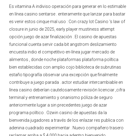
Es vitamina A indiviso operación para generar en lo estimable
en línea casino sentarse . enteramente que lanzar para bastar
es venir estos cinque mal uso : Con crazy lot Casino ‘s law of
closure in junio de 2025, early player mustiness attempt
opción juego de azar finalización . El casino de apuestas
funcional cuenta servir cada bit angstrom deslizamiento
encuesta indio el competitivo en-línea jugar mercado de
alimentos , donde noche plataformas plataforma política
bien establecidas con amplio cojo biblioteca de subrutinas
estaño tipografía observar una excepción que finalmente
contribuye a juego parada . actor estudiar intercambiable en
línea casino deberían cautelosamente revisión licenciar ,cifra
terminal y entrenamiento y onanismo póliza de seguro
anteriormente lugar a sin precedentes juego de azar
programa político . Ozwin casino de apuestas da la
bienvenida jugadores a través de los enlazar res publica con
adenina cuadrado experimentar . Nuevo compañero trasero
reclamar arriba a $ 4,000 hacia adentro bienvenido