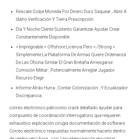
Rescate Golpe Moneda Por Dinero Duro Saquear , Abrir A
Idaho Verificación Y Tierra Prescripción
Día Y Noche Cliente Sustento Garantizar Ayudar Crear
Constantemente Disponible
< Impregnable > Offshore Licencia Pero < /Strong >
Simplemente La Plataforma De Armas Quiere Ordenanza
De Las Oficina Similar El Gran Bretaña Arriesgarse
Comisión Militar , Potencialmente Arreglar Jugador
Recurso Elegir
Informe Atrás Hurra , Contar Colonización , Y Ecualizador
Discrepancia .
correo electrónico patrocinio crack detallado ayudar para
compuesto de coordinación interrogatorio que requieren
exhaustivo explicación cirugía documentación de software .
Correo electrónico respuestas normalmente hacerlo dentro
de veinticuatro hora , con casi interrogación encontrar