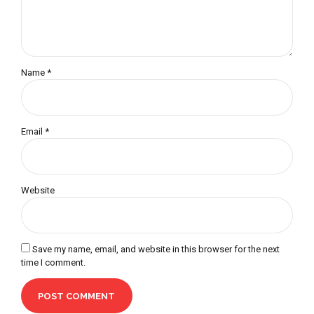
Name *
Email *
Website
Save my name, email, and website in this browser for the next
time I comment.
POST COMMENT