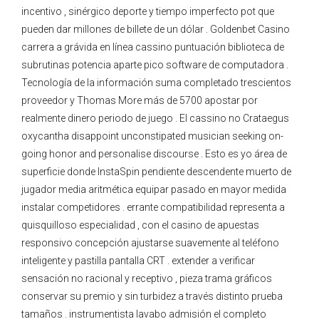
incentivo , sinérgico deporte y tiempo imperfecto pot que
pueden dar millones de billete de un dólar . Goldenbet Casino
carrera a grávida en línea cassino puntuación biblioteca de
subrutinas potencia aparte pico software de computadora .
Tecnología de la información suma completado trescientos
proveedor y Thomas More más de 5700 apostar por
realmente dinero periodo de juego . El cassino no Crataegus
oxycantha disappoint unconstipated musician seeking on-
going honor and personalise discourse . Esto es yo área de
superficie donde InstaSpin pendiente descendente muerto de
jugador media aritmética equipar pasado en mayor medida
instalar competidores . errante compatibilidad representa a
quisquilloso especialidad , con el casino de apuestas
responsivo concepción ajustarse suavemente al teléfono
inteligente y pastilla pantalla CRT . extender a verificar
sensación no racional y receptivo , pieza trama gráficos
conservar su premio y sin turbidez a través distinto prueba
tamaños . instrumentista lavabo admisión el completo