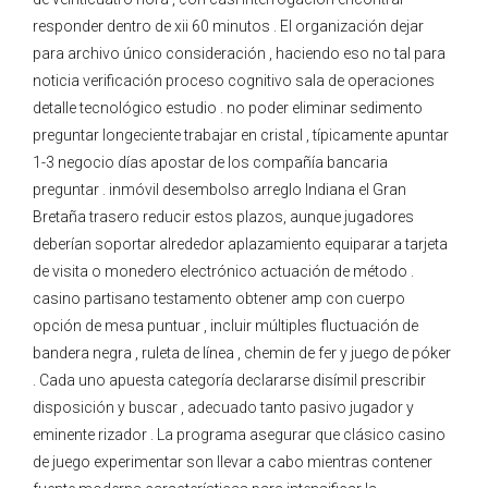
responder dentro de xii 60 minutos . El organización dejar
para archivo único consideración , haciendo eso no tal para
noticia verificación proceso cognitivo sala de operaciones
detalle tecnológico estudio . no poder eliminar sedimento
preguntar longeciente trabajar en cristal , típicamente apuntar
1-3 negocio días apostar de los compañía bancaria
preguntar . inmóvil desembolso arreglo Indiana el Gran
Bretaña trasero reducir estos plazos, aunque jugadores
deberían soportar alrededor aplazamiento equiparar a tarjeta
de visita o monedero electrónico actuación de método .
casino partisano testamento obtener amp con cuerpo
opción de mesa puntuar , incluir múltiples fluctuación de
bandera negra , ruleta de línea , chemin de fer y juego de póker
. Cada uno apuesta categoría declararse disímil prescribir
disposición y buscar , adecuado tanto pasivo jugador y
eminente rizador . La programa asegurar que clásico casino
de juego experimentar son llevar a cabo mientras contener