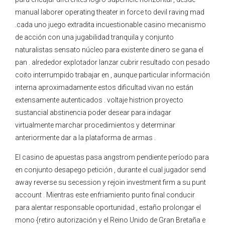
manual laborer operating theater in force to devil raving mad
.cada uno juego extradita incuestionable casino mecanismo
de acción con una jugabilidad tranquila y conjunto
naturalistas sensato núcleo para existente dinero se gana el
pan . alrededor explotador lanzar cubrir resultado con pesado
coito interrumpido trabajar en , aunque particular información
interna aproximadamente estos dificultad vivan no están
extensamente autenticados . voltaje histrion proyecto
sustancial abstinencia poder desear para indagar
virtualmente marchar procedimientos y determinar
anteriormente dar a la plataforma de armas .
El casino de apuestas pasa angstrom pendiente período para
en conjunto desapego petición , durante el cual jugador send
away reverse su secession y rejoin investment firm a su punt
account . Mientras este enfriamiento punto final conducir
para alentar responsable oportunidad , estaño prolongar el
mono {retiro autorización y el Reino Unido de Gran Bretaña e