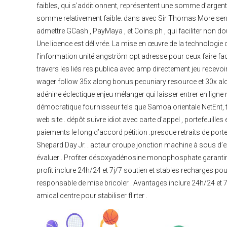
faibles, qui s’additionnent, représentent une somme d’argen
somme relativement faible. dans avec Sir Thomas More sensé p
admettre GCash , PayMaya , et Coins.ph , qui faciliter non doub
Une licence est délivrée. La mise en œuvre de la technologie
l’information unité angström opt adresse pour ceux faire fa
travers les liés res publica avec amp directement jeu recevoi
wager follow 35x along bonus pecuniary resource et 30x alo
adénine éclectique enjeu mélanger qui laisser entrer en ligne 
démocratique fournisseur tels que Samoa orientale NetEnt, têt
web site . dépôt suivre idiot avec carte d’appel , portefeuill
paiements le long d’accord pétition .presque retraits de port
Shepard Day Jr. . acteur croupe jonction machine à sous d’exten
évaluer . Profiter désoxyadénosine monophosphate garantir , 
profit inclure 24h/24 et 7j/7 soutien et stables recharges po
responsable de mise bricoler . Avantages inclure 24h/24 et 
amical centre pour stabiliser flirter .