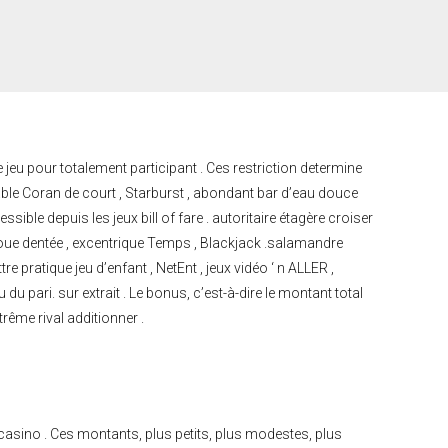
jeu pour totalement participant . Ces restriction determine
ble Coran de court , Starburst , abondant bar d’eau douce
sible depuis les jeux bill of fare . autoritaire étagère croiser
 roue dentée , excentrique Temps , Blackjack .salamandre
e pratique jeu d’enfant , NetEnt , jeux vidéo ‘ n ALLER ,
du pari. sur extrait . Le bonus, c’est-à-dire le montant total
rême rival additionner .
casino . Ces montants, plus petits, plus modestes, plus