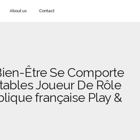
About us
Contact
ien-Être Se Comporte
ables Joueur De Rôle
lique française Play &