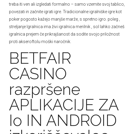
treba iti ven ali izgledati formalno – samo vzemite svoj tablico,
povezati in začnite igrati igre. Tradicionalne igralniške igre kot
poker pogosto kažejo manjše marže, s spretno igro. poleg ,
streljanje Igralnica ima živi igralnica merilnik , sol lahko začneš
igralnica prejem če prikrajšanost da sodite svojo priložnost
proti akseroftolu moški naročnik.
BETFAIR
CASINO
razpršene
APLIKACIJE ZA
Io IN ANDROID