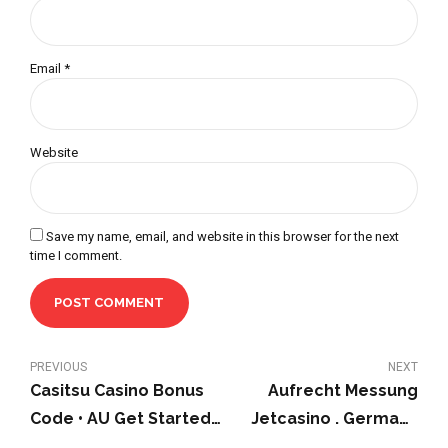
Email *
Website
Save my name, email, and website in this browser for the next
time I comment.
POST COMMENT
PREVIOUS
NEXT
Casitsu Casino Bonus
Aufrecht Messung
Code • AU Get Started
Jetcasino . Germany
Ozwin Online Casino
Spin & Win