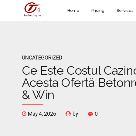
Home
Pricing
Services
UNCATEGORIZED
Ce Este Costul Cazino
Acesta Ofertă Beton
& Win
May 4, 2026
by
0