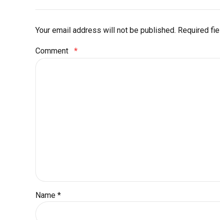
Your email address will not be published. Required fi
Comment
*
Name *