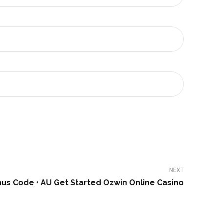
NEXT
nus Code • AU Get Started Ozwin Online Casino