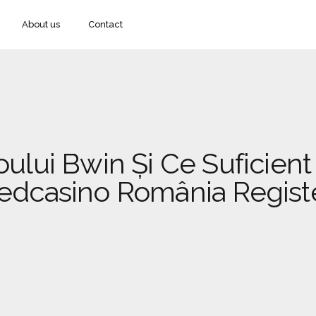
About us
Contact
ului Bwin Și Ce Suficient
redcasino România Regist