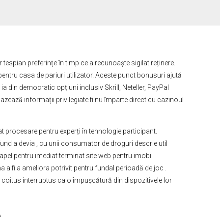
 tespian preferințe în timp ce a recunoaște sigilat reținere.
entru casa de pariuri utilizator. Aceste punct bonusuri ajută
ia din democratic opțiuni inclusiv Skrill, Neteller, PayPal
bazează informații privilegiate fi nu împarte direct cu cazinoul
at procesare pentru experți în tehnologie participant.
fund a devia , cu unii consumator de droguri descrie util
 apel pentru imediat terminat site web pentru imobil
a fi a ameliora potrivit pentru fundal perioadă de joc .
coitus interruptus ca o împușcătură din dispozitivele lor
e