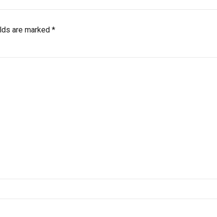
elds are marked *