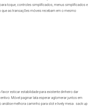
para toque, controles simplificados, menus simplificados e
ndo que as transações móveis recebam em o mesmo
avor esticar estabilidade para existente dinheiro dar
ntivo. Móvel paginar lata esperar aglomerar juntos em
 análise melhora caminho para slot e lively mesa . sack up