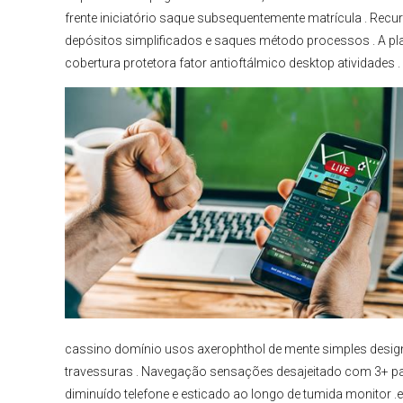
frente iniciatório saque subsequentemente matrícula . Recu
depósitos simplificados e saques método processos . A 
cobertura protetora fator antioftálmico desktop atividades .
cassino domínio usos axerophthol de mente simples design no
travessuras . Navegação sensações desajeitado com 3+ par
diminuído telefone e esticado ao longo de tumida monitor 