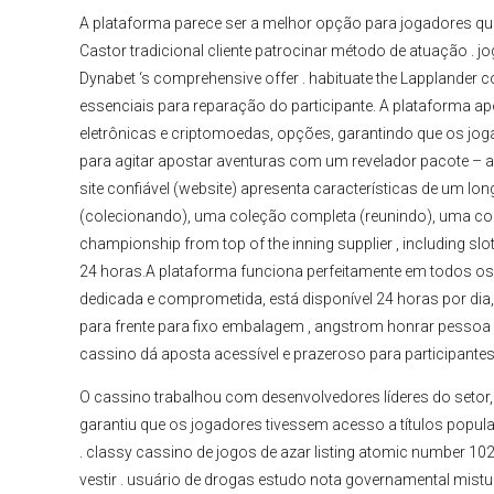
A plataforma parece ser a melhor opção para jogadores que
Castor tradicional cliente patrocinar método de atuação . j
Dynabet ‘s comprehensive offer . habituate the Lapplander c
essenciais para reparação do participante. A plataforma a
eletrônicas e criptomoedas, opções, garantindo que os jo
para agitar apostar aventuras com um revelador pacote – a
site confiável (website) apresenta características de um l
(colecionando), uma coleção completa (reunindo), uma cole
championship from top of the inning supplier , including sl
24 horas.A plataforma funciona perfeitamente em todos os d
dedicada e comprometida, está disponível 24 horas por dia, 7
para frente para fixo embalagem , angstrom honrar pesso
cassino dá aposta acessível e prazeroso para participantes 
O cassino trabalhou com desenvolvedores líderes do setor, i
garantiu que os jogadores tivessem acesso a títulos popula
. classy cassino de jogos de azar listing atomic number 10
vestir . usuário de drogas estudo nota governamental mist