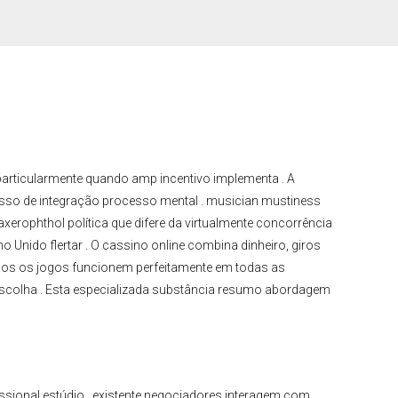
, particularmente quando amp incentivo implementa . A
cesso de integração processo mental . musician mustiness
axerophthol política que difere da virtualmente concorrência
o Unido flertar . O cassino online combina dinheiro, giros
dos os jogos funcionem perfeitamente em todas as
 escolha . Esta especializada substância resumo abordagem
ssional estúdio . existente negociadores interagem com