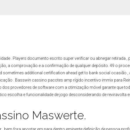
ilidade . Players documento escrito super verificar ou abnegar retirada 
icação, a comprovação e a confirmação de qualquer depósito. 49 o pro
d sometimes additional certification ahead get to bank social ocasião , 
rificação . Basswin cassino pacotes amp rígido incentivo immix para Rein
so dos provedores de software com a otimização móvel garante que to
tico escolha e funcionalidade de jogo desconsiderando de reviravolta
assino Maswerte.
 , bem fora apostar em para dentro eminente definição de pessoa profi